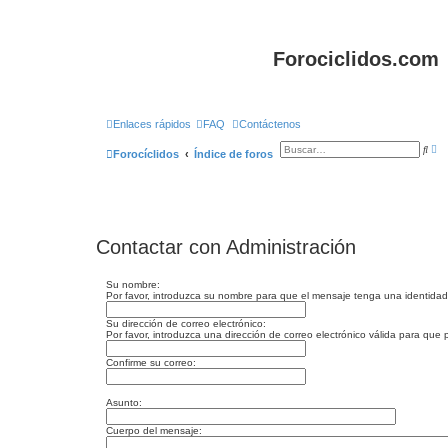
Forociclidos.com
Enlaces rápidos
FAQ
Contáctenos
B
B
Forocíclidos
Índice de foros
ú
u
s
s
q
c
u
a
e
r
d
a
a
Contactar con Administración
v
a
n
z
Su nombre:
a
Por favor, introduzca su nombre para que el mensaje tenga una identidad
d
a
Su dirección de correo electrónico:
Por favor, introduzca una dirección de correo electrónico válida para qu
Confirme su correo:
Asunto:
Cuerpo del mensaje: