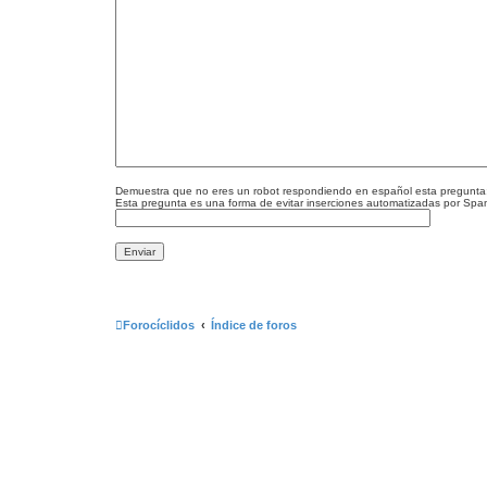
Demuestra que no eres un robot respondiendo en español esta pregunta:
Esta pregunta es una forma de evitar inserciones automatizadas por Spa
Forocíclidos
Índice de foros