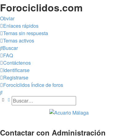
Forociclidos.com
Obviar
Enlaces rápidos
Temas sin respuesta
Temas activos
Buscar
FAQ
Contáctenos
Identificarse
Registrarse
Forocíclidos
Índice de foros
Buscar
Buscar
Búsqueda avanzada
Contactar con Administración