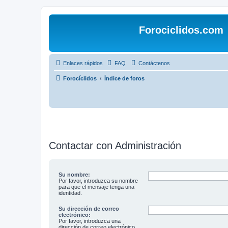
Forociclidos.com
Enlaces rápidos
FAQ
Contáctenos
Forocíclidos
Índice de foros
Contactar con Administración
Su nombre:
Por favor, introduzca su nombre
para que el mensaje tenga una
identidad.
Su dirección de correo
electrónico:
Por favor, introduzca una
dirección de correo electrónico