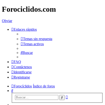
Forociclidos.com
Obviar
Enlaces rápidos
Temas sin respuesta
Temas activos
Buscar
FAQ
Contáctenos
Identificarse
Registrarse
Forocíclidos
Índice de foros
Buscar
Búsqueda
Buscar
avanzada