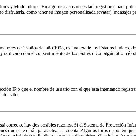
dores y Moderadores. En algunos casos necesitará registrarse para public
o disfrutaría, como tener su imagen personalizada (avatar), mensajes pr
es de 13 años del año 1998, es una ley de los Estados Unidos, donde se
o y ratificado con el consentimiento de los padres o con algún otro méto
ción IP o que el nombre de usuario con el que está intentando registrar
del sitio.
stá correcto, hay dos posibles razones. Si el Sistema de Protección Inf
nes que se le darán para activar la cuenta. Algunos foros disponen que
n se le brindará al finalizar el proceso de registro. Si se le envió un e-