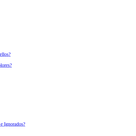
ellos?
lores?
 e Ignorados?