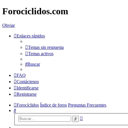
Forociclidos.com
Obviar
Enlaces rápidos
Temas sin respuesta
Temas activos
Buscar
FAQ
Contáctenos
Identificarse
Registrarse
Forocíclidos
Índice de foros
Preguntas Frecuentes
Buscar
Búsqueda
Buscar
avanzada