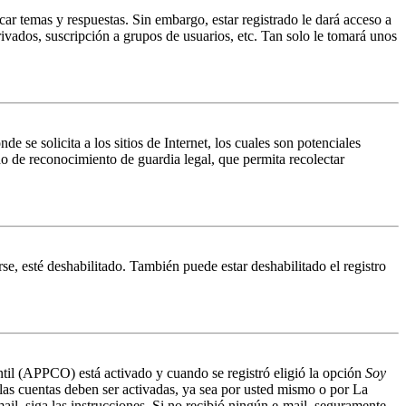
ar temas y respuestas. Sin embargo, estar registrado le dará acceso a
ivados, suscripción a grupos de usuarios, etc. Tan solo le tomará unos
 solicita a los sitios de Internet, los cuales son potenciales
do de reconocimiento de guardia legal, que permita recolectar
se, esté deshabilitado. También puede estar deshabilitado el registro
antil (APPCO) está activado y cuando se registró eligió la opción
Soy
 las cuentas deben ser activadas, ya sea por usted mismo o por La
mail, siga las instrucciones. Si no recibió ningún e-mail, seguramente