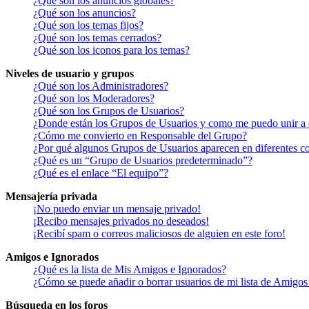
¿Qué son los anuncios globales?
¿Qué son los anuncios?
¿Qué son los temas fijos?
¿Qué son los temas cerrados?
¿Qué son los iconos para los temas?
Niveles de usuario y grupos
¿Qué son los Administradores?
¿Qué son los Moderadores?
¿Qué son los Grupos de Usuarios?
¿Donde están los Grupos de Usuarios y como me puedo unir a 
¿Cómo me convierto en Responsable del Grupo?
¿Por qué algunos Grupos de Usuarios aparecen en diferentes co
¿Qué es un “Grupo de Usuarios predeterminado”?
¿Qué es el enlace “El equipo”?
Mensajería privada
¡No puedo enviar un mensaje privado!
¡Recibo mensajes privados no deseados!
¡Recibí spam o correos maliciosos de alguien en este foro!
Amigos e Ignorados
¿Qué es la lista de Mis Amigos e Ignorados?
¿Cómo se puede añadir o borrar usuarios de mi lista de Amigos
Búsqueda en los foros