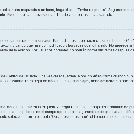
publicar una respuesta a un tema, haga clic en “Enviar respuesta”. Seguramente ne
mplo: Puede publicar nuevos temas, Puede votar en las encuestas, etc.
 o editar sus propios mensajes. Para editarlos debe hacer clic en en botón
editar
(
texto indicando que ha sido modificado y las veces que lo ha sido. No aparece si 
a causa de la edición. Los usuarios normales no podrán borrar sus temas después 
 de Control de Usuario. Una vez creada, active la opción
Añadir firma
cuando publi
trol de Usuario. Para dejar de añadirla en los mensajes, debe desactivar la opción
o, debe hacer clic en la etiqueta “Agregar Encuesta” debajo del formulario de publi
 al menos dos opciones en el campo apropiado, asegurándose de que cada opción se
 seleccionar en la etiqueta “Opciones por usuario”, el tiempo límite en días para 