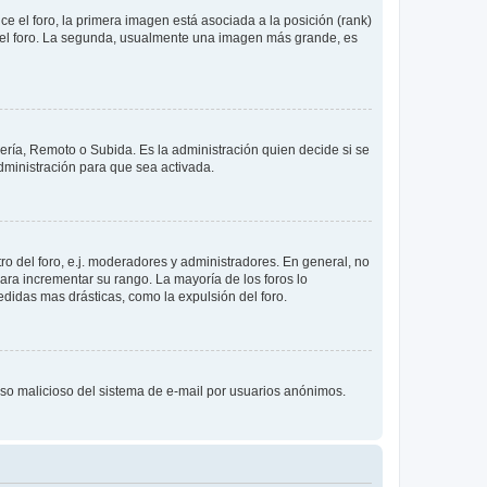
 el foro, la primera imagen está asociada a la posición (rank)
 del foro. La segunda, usualmente una imagen más grande, es
lería, Remoto o Subida. Es la administración quien decide si se
ministración para que sea activada.
o del foro, e.j. moderadores y administradores. En general, no
ara incrementar su rango. La mayoría de los foros lo
didas mas drásticas, como la expulsión del foro.
l uso malicioso del sistema de e-mail por usuarios anónimos.