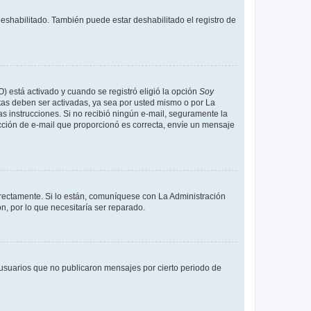
deshabilitado. También puede estar deshabilitado el registro de
O) está activado y cuando se registró eligió la opción
Soy
tas deben ser activadas, ya sea por usted mismo o por La
 las instrucciones. Si no recibió ningún e-mail, seguramente la
rección de e-mail que proporcionó es correcta, envíe un mensaje
rrectamente. Si lo están, comuníquese con La Administración
n, por lo que necesitaría ser reparado.
usuarios que no publicaron mensajes por cierto periodo de