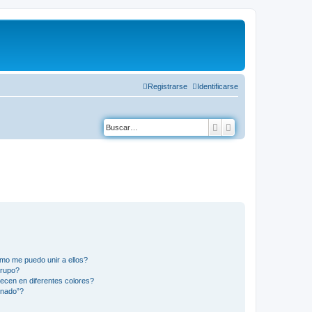
Registrarse
Identificarse
Buscar
Búsqueda avanza
mo me puedo unir a ellos?
Grupo?
ecen en diferentes colores?
inado”?