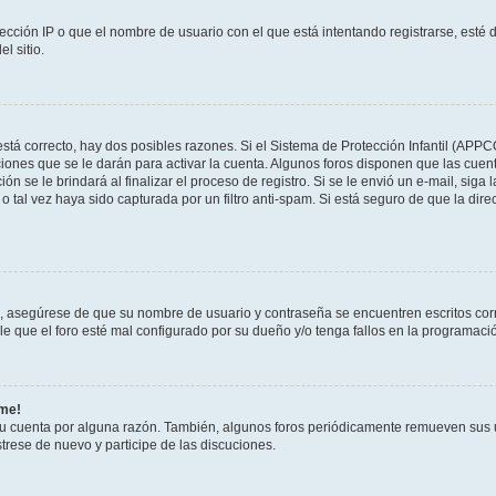
ección IP o que el nombre de usuario con el que está intentando registrarse, esté 
l sitio.
stá correcto, hay dos posibles razones. Si el Sistema de Protección Infantil (APPC
iones que se le darán para activar la cuenta. Algunos foros disponen que las cuen
ón se le brindará al finalizar el proceso de registro. Si se le envió un e-mail, siga
o tal vez haya sido capturada por un filtro anti-spam. Si está seguro de que la di
o, asegúrese de que su nombre de usuario y contraseña se encuentren escritos co
 que el foro esté mal configurado por su dueño y/o tenga fallos en la programació
rme!
su cuenta por alguna razón. También, algunos foros periódicamente remueven sus 
strese de nuevo y participe de las discuciones.