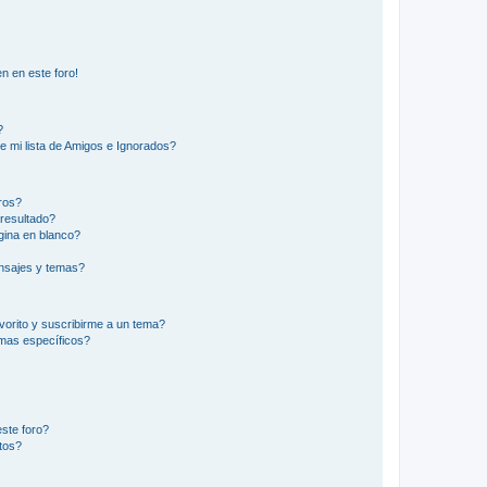
n en este foro!
?
e mi lista de Amigos e Ignorados?
ros?
resultado?
ina en blanco?
nsajes y temas?
vorito y suscribirme a un tema?
emas específicos?
ste foro?
tos?