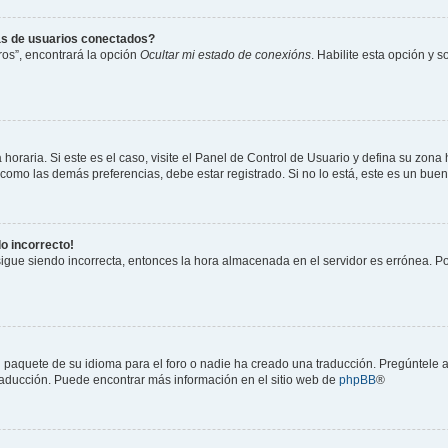
as de usuarios conectados?
os”, encontrará la opción
Ocultar mi estado de conexións
. Habilite esta opción y 
horaria. Si este es el caso, visite el Panel de Control de Usuario y defina su zona
 como las demás preferencias, debe estar registrado. Si no lo está, este es un bu
do incorrecto!
 sigue siendo incorrecta, entonces la hora almacenada en el servidor es errónea. P
 paquete de su idioma para el foro o nadie ha creado una traducción. Pregúntele a
 traducción. Puede encontrar más información en el sitio web de
phpBB
®