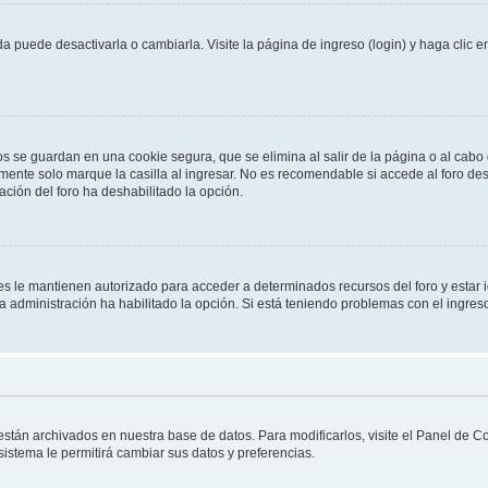
 puede desactivarla o cambiarla. Visite la página de ingreso (login) y haga clic 
os se guardan en una cookie segura, que se elimina al salir de la página o al cab
ente solo marque la casilla al ingresar. No es recomendable si accede al foro des
tración del foro ha deshabilitado la opción.
les le mantienen autorizado para acceder a determinados recursos del foro y estar
 la administración ha habilitado la opción. Si está teniendo problemas con el ingres
 están archivados en nuestra base de datos. Para modificarlos, visite el Panel de 
 sistema le permitirá cambiar sus datos y preferencias.