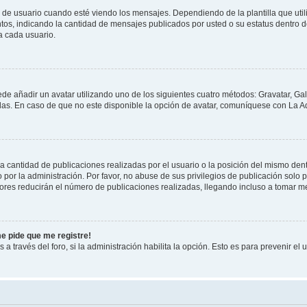
suario cuando esté viendo los mensajes. Dependiendo de la plantilla que utilice
ntos, indicando la cantidad de mensajes publicados por usted o su estatus dentro
a cada usuario.
ede añadir un avatar utilizando uno de los siguientes cuatro métodos: Gravatar, Ga
s. En caso de que no este disponible la opción de avatar, comuníquese con La Ad
cantidad de publicaciones realizadas por el usuario o la posición del mismo dentr
r la administración. Por favor, no abuse de sus privilegios de publicación solo p
ores reducirán el número de publicaciones realizadas, llegando incluso a tomar me
me pide que me registre!
 a través del foro, si la administración habilita la opción. Esto es para prevenir e