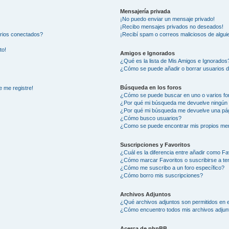
Mensajería privada
¡No puedo enviar un mensaje privado!
¡Recibo mensajes privados no deseados!
arios conectados?
¡Recibí spam o correos maliciosos de alguie
to!
Amigos e Ignorados
¿Qué es la lista de Mis Amigos e Ignorados
¿Cómo se puede añadir o borrar usuarios d
Búsqueda en los foros
e me registre!
¿Cómo se puede buscar en uno o varios fo
¿Por qué mi búsqueda me devuelve ningún 
¿Por qué mi búsqueda me devuelve una pág
¿Cómo busco usuarios?
¿Como se puede encontrar mis propios me
Suscripciones y Favoritos
¿Cuál es la diferencia entre añadir como Fa
¿Cómo marcar Favoritos o suscribirse a t
¿Cómo me suscribo a un foro específico?
¿Cómo borro mis suscripciones?
Archivos Adjuntos
¿Qué archivos adjuntos son permitidos en e
¿Cómo encuentro todos mis archivos adjun
Acerca de phpBB