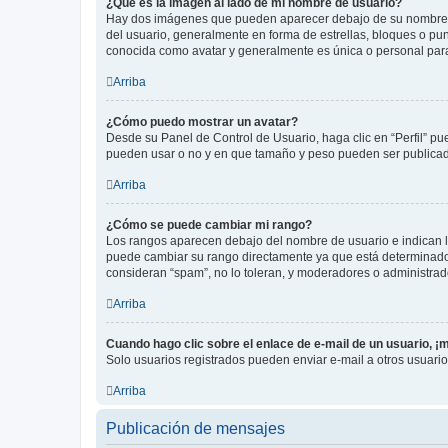
¿Qué es la imagen al lado de mi nombre de usuario?
Hay dos imágenes que pueden aparecer debajo de su nombre de u
del usuario, generalmente en forma de estrellas, bloques o pu
conocida como avatar y generalmente es única o personal par
Arriba
¿Cómo puedo mostrar un avatar?
Desde su Panel de Control de Usuario, haga clic en “Perfil” pu
pueden usar o no y en que tamaño y peso pueden ser publicada
Arriba
¿Cómo se puede cambiar mi rango?
Los rangos aparecen debajo del nombre de usuario e indican la 
puede cambiar su rango directamente ya que está determinado po
consideran “spam”, no lo toleran, y moderadores o administrad
Arriba
Cuando hago clic sobre el enlace de e-mail de un usuario, ¡
Solo usuarios registrados pueden enviar e-mail a otros usuarios
Arriba
Publicación de mensajes