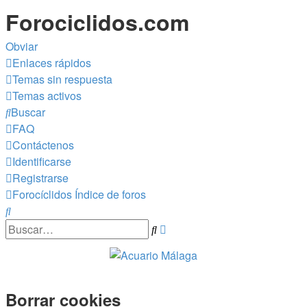
Forociclidos.com
Obviar
Enlaces rápidos
Temas sin respuesta
Temas activos
Buscar
FAQ
Contáctenos
Identificarse
Registrarse
Forocíclidos
Índice de foros
Buscar
Búsqueda
Buscar
avanzada
Borrar cookies