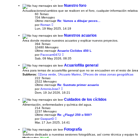
r
ú
Nuestro foro
l
Actualizaciones/cambios que se realicen en el foro, cualquier información relativa
t
60
Temas
i
704
Mensajes
m
Último mensaje
Re: Vamos a dibujar peces...
o
V
m
por
Roman
e
e
Lun, 19 May 2025, 14:19
r
n
ú
s
Nuestros acuarios
l
a
Área donde mostrar nuestros acuarios y explicar nuevos proyectos.
t
j
394
Temas
i
e
10480
Mensajes
m
Último mensaje
Acuario Ciclidos 450 L
o
V
m
por
Pacocam0472
e
e
Sab, 09 May 2026, 08:35
r
n
ú
s
Acuariofilia general
l
a
Área para temas de acuariofilia general que no se encuadren en el resto de áre
t
j
i
Subforos:
Zona verde
,
Acuario Marino
,
Peces de otras zonas geográficas
e
m
222
Temas
o
2522
Mensajes
m
Último mensaje
Re: Sustrato primer acuario
e
V
por
AntonioJose7
n
e
Dom, 19 Jul 2026, 16:21
s
r
a
ú
Cuidados de los cíclidos
j
l
Alimentación, enfermedades y química del agua.
e
t
214
Temas
i
2237
Mensajes
m
Último mensaje
Re: ¿Flagyl 250 o 500?
o
V
m
por
GasparrD
e
e
Mar, 17 Jun 2025, 14:41
r
n
ú
s
Fotografía
l
a
Subforo dedicado a nuestras sesiones fotográficas, así como técnica y equipo fo
t
j
Moderador:
Nandi