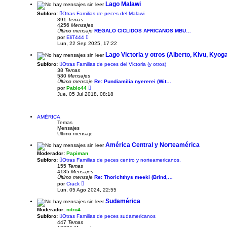
s
ú
Lago Malawi
a
l
j
t
Subforo:
Otras Familias de peces del Malawi
e
i
391
Temas
m
4256
Mensajes
o
Último mensaje
REGALO CICLIDOS AFRICANOS MBU…
m
V
por
EliT444
e
e
Lun, 22 Sep 2025, 17:22
n
r
s
ú
Lago Victoria y otros (Alberto, Kivu, Kyoga.
a
l
j
t
Subforo:
Otras Familias de peces del Victoria (y otros)
e
i
38
Temas
m
580
Mensajes
o
Último mensaje
Re: Pundiamilia nyererei (Wit…
m
V
por
Pablo44
e
e
Jue, 05 Jul 2018, 08:18
n
r
s
ú
a
l
j
t
AMÉRICA
e
i
Temas
m
Mensajes
o
Último mensaje
m
e
América Central y Norteamérica
n
Moderador:
Papiman
s
a
Subforo:
Otras Familias de peces centro y norteamericanos.
j
155
Temas
e
4135
Mensajes
Último mensaje
Re: Thorichthys meeki (Brind,…
V
por
Crack
e
Lun, 05 Ago 2024, 22:55
r
ú
Sudamérica
l
Moderador:
nitro4
t
i
Subforo:
Otras Familias de peces sudamericanos
m
447
Temas
o