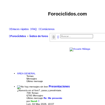
Forociclidos.com
Enlaces rápidos
FAQ
Contáctenos
Buscar
Búsqueda avanzada
Forocíclidos
Índice de foros
ÁREA GENERAL
Temas
Mensajes
Último mensaje
Presentaciones
¿Nuevo/a en el foro?, pasa y preséntate.
708
Temas
6760
Mensajes
Último mensaje
Re: Me presento
V
por
Nandi
e
Lun, 04 May 2026, 19:07