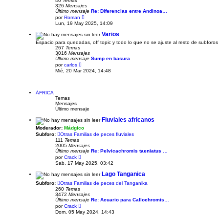
40
Temas
i
326
Mensajes
m
Último mensaje
Re: Diferencias entre Andinoa…
o
V
m
por
Roman
e
e
Lun, 19 May 2025, 14:09
r
n
ú
s
Varios
l
a
Espacio para quedadas, off topic y todo lo que no se ajuste al resto de subforos
t
j
267
Temas
i
e
3016
Mensajes
m
Último mensaje
Sump en basura
o
V
m
por
carlos
e
e
Mié, 20 Mar 2024, 14:48
r
n
ú
s
l
a
t
j
ÁFRICA
i
e
Temas
m
Mensajes
o
Último mensaje
m
e
Fluviales africanos
n
Moderador:
Mádgico
s
a
Subforo:
Otras Familias de peces fluviales
j
111
Temas
e
2005
Mensajes
Último mensaje
Re: Pelvicachromis taeniatus …
V
por
Crack
e
Sab, 17 May 2025, 03:42
r
ú
Lago Tanganica
l
t
Subforo:
Otras Familias de peces del Tanganika
i
260
Temas
m
3472
Mensajes
o
Último mensaje
Re: Acuario para Callochromis…
m
V
por
Crack
e
e
Dom, 05 May 2024, 14:43
n
r