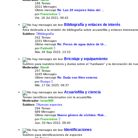
i
e
166
Temas
m
2021
Mensajes
o
Último mensaje
Re: Las 20 mejores fotos del …
m
V
e
por
Francistrus
e
n
Vie, 16 Jul 2021, 08:42
r
s
ú
a
Bibliografía y enlaces de interés
l
j
Área dedicada a la revisión de bibliografía sobre acuariofilia y enlaces interesan
t
e
i
Subforo:
Bibliografía
m
242
Temas
o
1031
Mensajes
m
Último mensaje
Re: Peces de agua dulce de Ur…
e
V
por
Pablo44
n
e
Mar, 26 Sep 2023, 13:10
s
r
a
ú
Bricolaje y equipamiento
j
l
Subforo para nuestros bricos y dudas sobre el "hardware" y la decoración de nue
e
t
Moderador:
Nandi
i
257
Temas
m
3165
Mensajes
o
Último mensaje
Re: Duda con filtro externo
m
V
e
por
Rusqui
e
n
Mié, 17 Dic 2025, 08:37
r
s
ú
a
Acuariofilia y ciencia
l
j
Temas científicos relacionados con la acuariofilia
t
e
Moderador:
IsraelMS
i
m
Subforo:
Nuevas especies
o
294
Temas
m
689
Mensajes
e
Último mensaje
Nuevo género de cíclidos: Rub…
n
V
por
Francistrus
s
e
Jue, 03 Nov 2022, 08:40
a
r
j
ú
Identificaciones
e
l
Subforo para identificaciones de especies
t