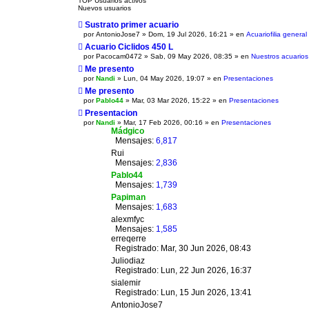
TOP Usuarios activos
m
Nuevos usuarios
o
m
Sustrato primer acuario
e
por
AntonioJose7
» Dom, 19 Jul 2026, 16:21 » en
Acuariofilia general
n
s
Acuario Ciclidos 450 L
a
por
Pacocam0472
» Sab, 09 May 2026, 08:35 » en
Nuestros acuarios
j
e
Me presento
por
Nandi
» Lun, 04 May 2026, 19:07 » en
Presentaciones
Me presento
por
Pablo44
» Mar, 03 Mar 2026, 15:22 » en
Presentaciones
Presentacion
por
Nandi
» Mar, 17 Feb 2026, 00:16 » en
Presentaciones
Mádgico
Mensajes:
6,817
Rui
Mensajes:
2,836
Pablo44
Mensajes:
1,739
Papiman
Mensajes:
1,683
alexmfyc
Mensajes:
1,585
erreqerre
Registrado: Mar, 30 Jun 2026, 08:43
Juliodiaz
Registrado: Lun, 22 Jun 2026, 16:37
sialemir
Registrado: Lun, 15 Jun 2026, 13:41
AntonioJose7