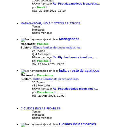
10086
Mensajes
m
Último mensaje
Re: Pseudacanthicus leopardus…
e
V
por
Nandi
n
e
Sab, 20 Sep 2025, 16:10
s
r
a
ú
j
l
e
t
MADAGASCAR, INDIA Y OTROS ASIÁTICOS
i
Temas
m
Mensajes
o
Último mensaje
m
e
Madagascar
n
Moderador:
Pablo44
s
a
Subforo:
Otras familias de peces malgaches
j
25
Temas
e
384
Mensajes
Último mensaje
Re: Ptychochromis insolitus, …
V
por
Pablo44
e
Vie, 24 Mar 2023, 13:07
r
ú
India y resto de asiáticos
l
Moderador:
Francistrus
t
i
Subforo:
Otras Familias de peces asiáticos
m
35
Temas
o
431
Mensajes
m
Último mensaje
Re: Pseudetroplus maculatus (…
e
V
por
Francistrus
n
e
Mié, 20 Ago 2025, 10:02
s
r
a
ú
j
l
e
t
CÍCLIDOS INCLASIFICABLES
i
Temas
m
Mensajes
o
Último mensaje
m
e
Ciclidos inclasificables
n