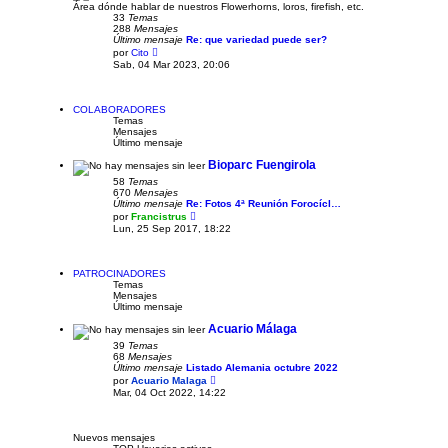
Área dónde hablar de nuestros Flowerhorns, loros, firefish, etc.
s
33
Temas
a
288
Mensajes
j
Último mensaje
Re: que variedad puede ser?
e
V
por
Cito
e
Sab, 04 Mar 2023, 20:06
r
ú
l
t
COLABORADORES
i
Temas
m
Mensajes
o
Último mensaje
m
e
Bioparc Fuengirola
n
58
Temas
s
670
Mensajes
a
Último mensaje
j
Re: Fotos 4ª Reunión Forocícl…
V
e
por
Francistrus
e
Lun, 25 Sep 2017, 18:22
r
ú
l
t
PATROCINADORES
i
Temas
m
Mensajes
o
Último mensaje
m
e
Acuario Málaga
n
39
Temas
s
68
Mensajes
a
Último mensaje
Listado Alemania octubre 2022
j
V
e
por
Acuario Malaga
e
Mar, 04 Oct 2022, 14:22
r
ú
l
t
Nuevos mensajes
i