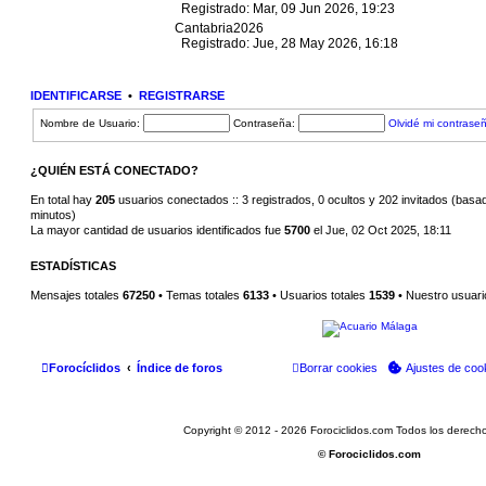
Registrado: Mar, 09 Jun 2026, 19:23
Cantabria2026
Registrado: Jue, 28 May 2026, 16:18
IDENTIFICARSE
•
REGISTRARSE
Nombre de Usuario:
Contraseña:
Olvidé mi contrase
¿QUIÉN ESTÁ CONECTADO?
En total hay
205
usuarios conectados :: 3 registrados, 0 ocultos y 202 invitados (basad
minutos)
La mayor cantidad de usuarios identificados fue
5700
el Jue, 02 Oct 2025, 18:11
ESTADÍSTICAS
Mensajes totales
67250
• Temas totales
6133
• Usuarios totales
1539
• Nuestro usuari
Forocíclidos
Índice de foros
Borrar cookies
Ajustes de coo
Copyright © 2012 - 2026 Forociclidos.com Todos los derech
© Forociclidos.com