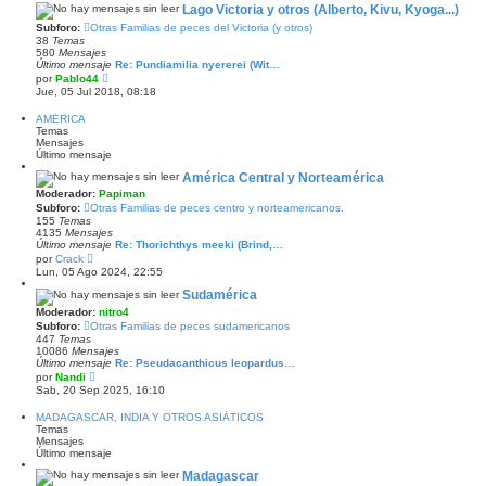
ú
s
Lago Victoria y otros (Alberto, Kivu, Kyoga...)
l
a
Subforo:
Otras Familias de peces del Victoria (y otros)
t
j
38
Temas
i
e
580
Mensajes
m
Último mensaje
Re: Pundiamilia nyererei (Wit…
o
V
m
por
Pablo44
e
e
Jue, 05 Jul 2018, 08:18
r
n
ú
s
AMÉRICA
l
a
Temas
t
j
Mensajes
i
e
Último mensaje
m
o
América Central y Norteamérica
m
Moderador:
Papiman
e
n
Subforo:
Otras Familias de peces centro y norteamericanos.
s
155
Temas
a
4135
Mensajes
j
Último mensaje
Re: Thorichthys meeki (Brind,…
e
V
por
Crack
e
Lun, 05 Ago 2024, 22:55
r
ú
Sudamérica
l
Moderador:
nitro4
t
Subforo:
Otras Familias de peces sudamericanos
i
447
Temas
m
10086
Mensajes
o
Último mensaje
Re: Pseudacanthicus leopardus…
m
V
e
por
Nandi
e
n
Sab, 20 Sep 2025, 16:10
r
s
ú
a
MADAGASCAR, INDIA Y OTROS ASIÁTICOS
l
j
Temas
t
e
Mensajes
i
Último mensaje
m
o
Madagascar
m