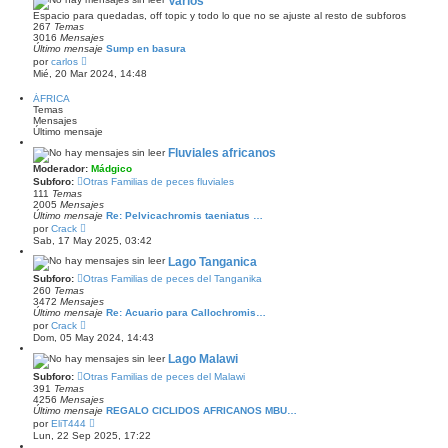
Varios
s
l
a
Espacio para quedadas, off topic y todo lo que no se ajuste al resto de subforos
t
j
267
Temas
i
e
3016
Mensajes
m
Último mensaje
Sump en basura
o
V
por
carlos
m
e
Mié, 20 Mar 2024, 14:48
e
r
n
ú
s
ÁFRICA
l
a
Temas
t
j
Mensajes
i
e
Último mensaje
m
o
Fluviales africanos
m
Moderador:
Mádgico
e
n
Subforo:
Otras Familias de peces fluviales
s
111
Temas
a
2005
Mensajes
j
Último mensaje
Re: Pelvicachromis taeniatus …
e
V
por
Crack
e
Sab, 17 May 2025, 03:42
r
ú
Lago Tanganica
l
Subforo:
Otras Familias de peces del Tanganika
t
260
Temas
i
3472
Mensajes
m
Último mensaje
Re: Acuario para Callochromis…
o
V
m
por
Crack
e
e
Dom, 05 May 2024, 14:43
r
n
ú
s
Lago Malawi
l
a
Subforo:
Otras Familias de peces del Malawi
t
j
391
Temas
i
e
4256
Mensajes
m
Último mensaje
REGALO CICLIDOS AFRICANOS MBU…
o
V
m
por
EliT444
e
e
Lun, 22 Sep 2025, 17:22
r
n