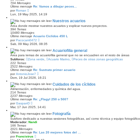
i
704
Mensajes
m
Último mensaje
Re: Vamos a dibujar peces...
o
V
por
Roman
m
e
Lun, 19 May 2025, 14:19
e
r
n
ú
Nuestros acuarios
s
l
a
Área donde mostrar nuestros acuarios y explicar nuevos proyectos.
t
j
394
Temas
i
e
10480
Mensajes
m
Último mensaje
Acuario Ciclidos 450 L
o
V
por
Pacocam0472
m
e
Sab, 09 May 2026, 08:35
e
r
n
ú
Acuariofilia general
s
l
a
Área para temas de acuariofilia general que no se encuadren en el resto de áreas
t
j
Subforos:
Zona verde
,
Acuario Marino
,
Peces de otras zonas geográficas
i
e
222
Temas
m
2522
Mensajes
o
Último mensaje
Re: Sustrato primer acuario
m
V
e
por
AntonioJose7
e
n
Dom, 19 Jul 2026, 16:21
r
s
ú
a
Cuidados de los cíclidos
l
j
Alimentación, enfermedades y química del agua.
t
e
214
Temas
i
2237
Mensajes
m
Último mensaje
Re: ¿Flagyl 250 o 500?
o
V
por
GasparrD
m
e
Mar, 17 Jun 2025, 14:41
e
r
n
ú
Fotografía
s
l
a
Subforo dedicado a nuestras sesiones fotográficas, así como técnica y equipo fotográfico
t
j
Moderador:
Nandi
i
e
166
Temas
m
2021
Mensajes
o
Último mensaje
Re: Las 20 mejores fotos del …
m
V
por
Francistrus
e
e