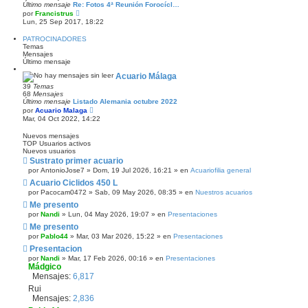
Último mensaje
Re: Fotos 4ª Reunión Forocícl…
s
V
a
por
Francistrus
e
j
Lun, 25 Sep 2017, 18:22
r
e
ú
PATROCINADORES
l
Temas
t
Mensajes
i
Último mensaje
m
o
Acuario Málaga
m
39
Temas
e
68
Mensajes
n
Último mensaje
Listado Alemania octubre 2022
s
V
a
por
Acuario Malaga
e
j
Mar, 04 Oct 2022, 14:22
r
e
ú
Nuevos mensajes
l
TOP Usuarios activos
t
Nuevos usuarios
i
Sustrato primer acuario
m
o
por
AntonioJose7
» Dom, 19 Jul 2026, 16:21 » en
Acuariofilia general
m
Acuario Ciclidos 450 L
e
n
por
Pacocam0472
» Sab, 09 May 2026, 08:35 » en
Nuestros acuarios
s
Me presento
a
por
Nandi
» Lun, 04 May 2026, 19:07 » en
j
Presentaciones
e
Me presento
por
Pablo44
» Mar, 03 Mar 2026, 15:22 » en
Presentaciones
Presentacion
por
Nandi
» Mar, 17 Feb 2026, 00:16 » en
Presentaciones
Mádgico
Mensajes:
6,817
Rui
Mensajes:
2,836