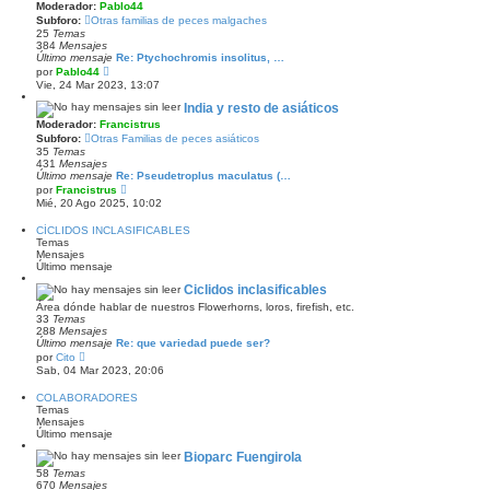
Moderador:
Pablo44
e
n
Subforo:
Otras familias de peces malgaches
s
25
Temas
a
384
Mensajes
j
Último mensaje
Re: Ptychochromis insolitus, …
e
V
por
Pablo44
e
Vie, 24 Mar 2023, 13:07
r
ú
India y resto de asiáticos
l
Moderador:
Francistrus
t
Subforo:
Otras Familias de peces asiáticos
i
35
Temas
m
431
Mensajes
o
Último mensaje
Re: Pseudetroplus maculatus (…
m
V
e
por
Francistrus
e
n
Mié, 20 Ago 2025, 10:02
r
s
ú
a
CÍCLIDOS INCLASIFICABLES
l
j
Temas
t
e
Mensajes
i
Último mensaje
m
o
Ciclidos inclasificables
m
Área dónde hablar de nuestros Flowerhorns, loros, firefish, etc.
e
33
Temas
n
288
Mensajes
s
Último mensaje
Re: que variedad puede ser?
a
V
j
por
Cito
e
e
Sab, 04 Mar 2023, 20:06
r
ú
COLABORADORES
l
Temas
t
Mensajes
i
Último mensaje
m
o
Bioparc Fuengirola
m
58
Temas
e
670
Mensajes
n