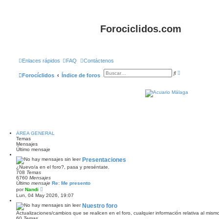
Forociclidos.com
Enlaces rápidos
FAQ
Contáctenos
B
B
Forocíclidos
Índice de foros
ú
u
s
s
q
c
u
a
e
r
d
a
a
v
a
n
ÁREA GENERAL
z
Temas
a
Mensajes
d
Último mensaje
a
Presentaciones
¿Nuevo/a en el foro?, pasa y preséntate.
708
Temas
6760
Mensajes
Último mensaje
Re: Me presento
V
por
Nandi
e
Lun, 04 May 2026, 19:07
r
ú
Nuestro foro
l
Actualizaciones/cambios que se realicen en el foro, cualquier información relativa al mismo
t
60
Temas