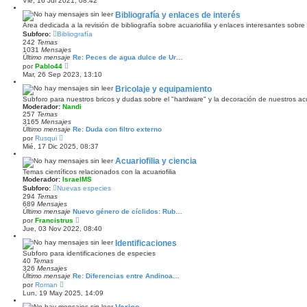
Vie, 16 Jul 2021, 08:42
n
r
s
ú
Bibliografía y enlaces de interés
a
l
j
Área dedicada a la revisión de bibliografía sobre acuariofilia y enlaces interesantes sobre
t
e
Subforo:
Bibliografía
i
242
Temas
m
1031
Mensajes
o
Último mensaje
Re: Peces de agua dulce de Ur…
m
V
e
por
Pablo44
e
n
Mar, 26 Sep 2023, 13:10
r
s
ú
a
Bricolaje y equipamiento
l
j
Subforo para nuestros bricos y dudas sobre el "hardware" y la decoración de nuestros ac
t
e
Moderador:
Nandi
i
257
Temas
m
3165
Mensajes
o
Último mensaje
Re: Duda con filtro externo
m
V
por
Rusqui
e
e
Mié, 17 Dic 2025, 08:37
n
r
s
ú
Acuariofilia y ciencia
a
l
j
Temas científicos relacionados con la acuariofilia
t
e
Moderador:
IsraelMS
i
Subforo:
Nuevas especies
m
294
Temas
o
689
Mensajes
m
Último mensaje
Nuevo género de cíclidos: Rub…
e
V
n
por
Francistrus
e
s
Jue, 03 Nov 2022, 08:40
r
a
ú
j
Identificaciones
l
e
Subforo para identificaciones de especies
t
40
Temas
i
326
Mensajes
m
Último mensaje
Re: Diferencias entre Andinoa…
o
V
por
Roman
m
e
Lun, 19 May 2025, 14:09
e
r
n
ú