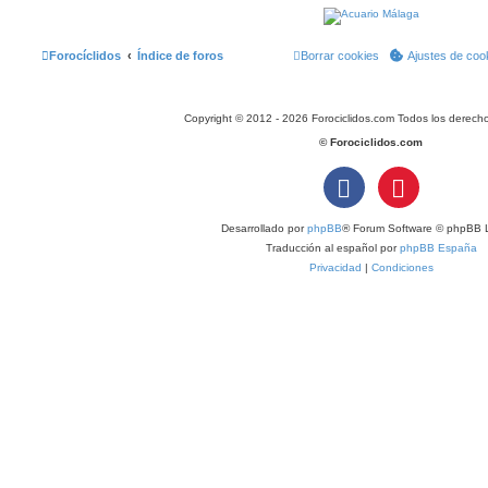
Forocíclidos
Índice de foros
Borrar cookies
Ajustes de coo
Copyright © 2012 - 2026 Forociclidos.com Todos los derech
© Forociclidos.com
Desarrollado por
phpBB
® Forum Software © phpBB L
Traducción al español por
phpBB España
Privacidad
|
Condiciones