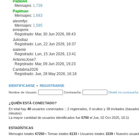
Pablo44
Mensajes:
1,739
Papiman
Mensajes:
1,683
alexmfyc
Mensajes:
1,585
erreqerre
Registrado: Mar, 30 Jun 2026, 08:43
Juliodiaz
Registrado: Lun, 22 Jun 2026, 16:37
sialemir
Registrado: Lun, 15 Jun 2026, 13:41
AntonioJose7
Registrado: Mar, 09 Jun 2026, 19:23
Cantabria2026
Registrado: Jue, 28 May 2026, 16:18
IDENTIFICARSE
•
REGISTRARSE
Nombre de Usuario:
Contraseña:
Olvidé mi contraseña
¿QUIÉN ESTÁ CONECTADO?
En total hay
40
usuarios conectados :: 2 registrados, 0 ocultos y 38 invitados (basados
minutos)
La mayor cantidad de usuarios identificados fue
5700
el Jue, 02 Oct 2025, 18:11
ESTADÍSTICAS
Mensajes totales
67250
• Temas totales
6133
• Usuarios totales
1539
• Nuestro usuari