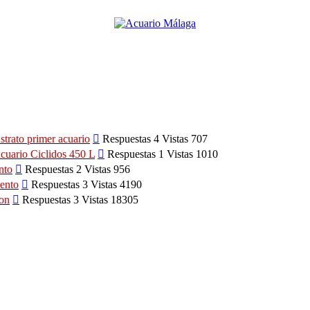
Ver
strato primer acuario
Respuestas 4 Vistas 707
último
Ver
cuario Ciclidos 450 L
Respuestas 1 Vistas 1010
mensaje
último
Ver
nto
Respuestas 2 Vistas 956
mensaje
último
Ver
ento
Respuestas 3 Vistas 4190
mensaje
último
Ver
ion
Respuestas 3 Vistas 18305
mensaje
último
mensaje