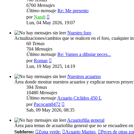
6760
Mensajes
Último mensaje
Re: Me presento
Ver
por
Nandi
último
Lun, 04 May 2026, 19:07
mensaje
Nuestro foro
Actualizaciones/cambios que se realicen en el foro, cualquier in
60
Temas
704
Mensajes
Último mensaje
Re: Vamos a dibujar peces...
Ver
por
Roman
último
Lun, 19 May 2025, 14:19
mensaje
Nuestros acuarios
Área donde mostrar nuestros acuarios y explicar nuevos proyec
394
Temas
10480
Mensajes
Último mensaje
Acuario Ciclidos 450 L
Ver
por
Pacocam0472
último
Sab, 09 May 2026, 08:35
mensaje
Acuariofilia general
Área para temas de acuariofilia general que no se encuadren en 
Subforos:
Zona verde
,
Acuario Marino
,
Peces de otras zo