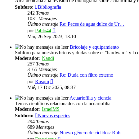
Área dedicada a la revisión de bibliografía sobre acuariofilia y 
Subforo:
Bibliografía
242
Temas
1031
Mensajes
Último mensaje
Re: Peces de agua dulce de Ur…
Ver
por
Pablo44
último
Mar, 26 Sep 2023, 13:10
mensaje
Bricolaje y equipamiento
Subforo para nuestros bricos y dudas sobre el "hardware" y la 
Moderador:
Nandi
257
Temas
3165
Mensajes
Último mensaje
Re: Duda con filtro externo
Ver
por
Rusqui
último
Mié, 17 Dic 2025, 08:37
mensaje
Acuariofilia y ciencia
Temas científicos relacionados con la acuariofilia
Moderador:
IsraelMS
Subforo:
Nuevas especies
294
Temas
689
Mensajes
Último mensaje
Nuevo género de cíclidos: Rub…
Ver