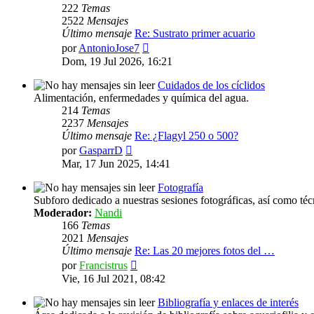
222
Temas
2522
Mensajes
Último mensaje
Re: Sustrato primer acuario
Ver
por
AntonioJose7
último
Dom, 19 Jul 2026, 16:21
mensaje
Cuidados de los cíclidos
Alimentación, enfermedades y química del agua.
214
Temas
2237
Mensajes
Último mensaje
Re: ¿Flagyl 250 o 500?
Ver
por
GasparrD
último
Mar, 17 Jun 2025, 14:41
mensaje
Fotografía
Subforo dedicado a nuestras sesiones fotográficas, así como téc
Moderador:
Nandi
166
Temas
2021
Mensajes
Último mensaje
Re: Las 20 mejores fotos del …
Ver
por
Francistrus
último
Vie, 16 Jul 2021, 08:42
mensaje
Bibliografía y enlaces de interés