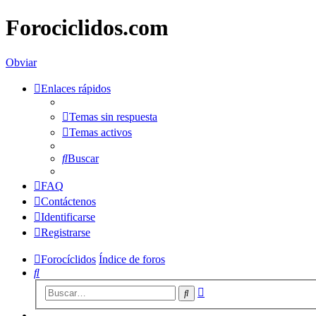
Forociclidos.com
Obviar
Enlaces rápidos
Temas sin respuesta
Temas activos
Buscar
FAQ
Contáctenos
Identificarse
Registrarse
Forocíclidos
Índice de foros
Buscar
Búsqueda
Buscar
avanzada