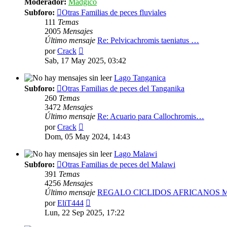
Moderador:
Mádgico
Subforo:
Otras Familias de peces fluviales
111
Temas
2005
Mensajes
Último mensaje
Re: Pelvicachromis taeniatus …
Ver
por
Crack
último
Sab, 17 May 2025, 03:42
mensaje
Lago Tanganica
Subforo:
Otras Familias de peces del Tanganika
260
Temas
3472
Mensajes
Último mensaje
Re: Acuario para Callochromis…
Ver
por
Crack
último
Dom, 05 May 2024, 14:43
mensaje
Lago Malawi
Subforo:
Otras Familias de peces del Malawi
391
Temas
4256
Mensajes
Último mensaje
REGALO CICLIDOS AFRICANOS
Ver
por
EliT444
último
Lun, 22 Sep 2025, 17:22
mensaje