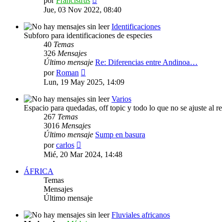
por
Francistrus
último
Jue, 03 Nov 2022, 08:40
mensaje
Identificaciones
Subforo para identificaciones de especies
40
Temas
326
Mensajes
Último mensaje
Re: Diferencias entre Andinoa…
Ver
por
Roman
último
Lun, 19 May 2025, 14:09
mensaje
Varios
Espacio para quedadas, off topic y todo lo que no se ajuste al r
267
Temas
3016
Mensajes
Último mensaje
Sump en basura
Ver
por
carlos
último
Mié, 20 Mar 2024, 14:48
mensaje
ÁFRICA
Temas
Mensajes
Último mensaje
Fluviales africanos