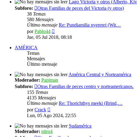
Lago Victoria y otros (Alberto, Kiv
Subforo:
Otras Familias de peces del Victoria (y otros)
38
Temas
580
Mensajes
Último mensaje
Re: Pundiamilia nyererei (Wit…
Ver
por
Pablo44
último
Jue, 05 Jul 2018, 08:18
mensaje
AMÉRICA
Temas
Mensajes
Último mensaje
América Central y Norteamérica
Moderador:
Papiman
Subforo:
Otras Familias de peces centro y norteamericanos.
155
Temas
4135
Mensajes
Último mensaje
Re: Thorichthys meeki (Brind,…
Ver
por
Crack
último
Lun, 05 Ago 2024, 22:55
mensaje
Sudamérica
Moderador:
nitro4