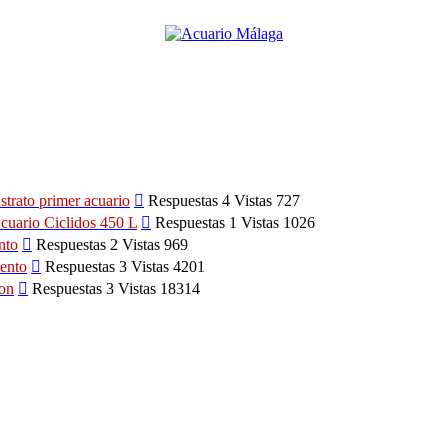
Ver
strato primer acuario
Respuestas 4 Vistas 727
último
Ver
cuario Ciclidos 450 L
Respuestas 1 Vistas 1026
mensaje
último
Ver
nto
Respuestas 2 Vistas 969
mensaje
último
Ver
ento
Respuestas 3 Vistas 4201
mensaje
último
Ver
ion
Respuestas 3 Vistas 18314
mensaje
último
mensaje