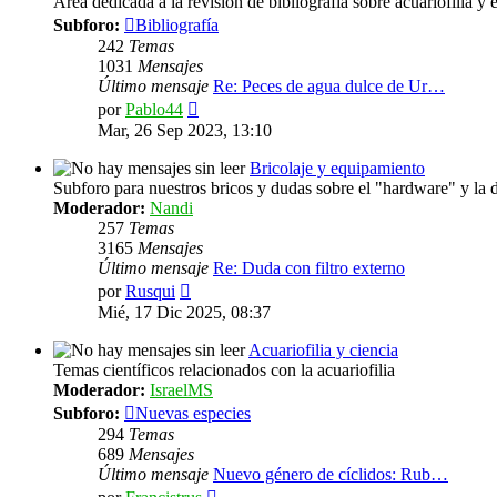
Área dedicada a la revisión de bibliografía sobre acuariofilia y 
Subforo:
Bibliografía
242
Temas
1031
Mensajes
Último mensaje
Re: Peces de agua dulce de Ur…
Ver
por
Pablo44
último
Mar, 26 Sep 2023, 13:10
mensaje
Bricolaje y equipamiento
Subforo para nuestros bricos y dudas sobre el "hardware" y la 
Moderador:
Nandi
257
Temas
3165
Mensajes
Último mensaje
Re: Duda con filtro externo
Ver
por
Rusqui
último
Mié, 17 Dic 2025, 08:37
mensaje
Acuariofilia y ciencia
Temas científicos relacionados con la acuariofilia
Moderador:
IsraelMS
Subforo:
Nuevas especies
294
Temas
689
Mensajes
Último mensaje
Nuevo género de cíclidos: Rub…
Ver