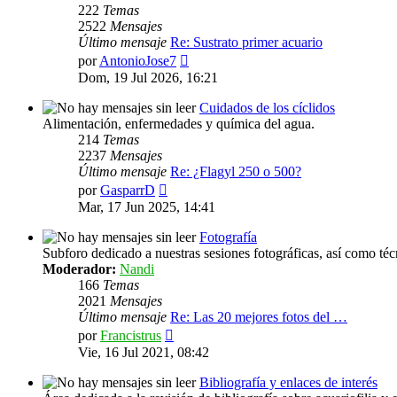
222
Temas
2522
Mensajes
Último mensaje
Re: Sustrato primer acuario
Ver
por
AntonioJose7
último
Dom, 19 Jul 2026, 16:21
mensaje
Cuidados de los cíclidos
Alimentación, enfermedades y química del agua.
214
Temas
2237
Mensajes
Último mensaje
Re: ¿Flagyl 250 o 500?
Ver
por
GasparrD
último
Mar, 17 Jun 2025, 14:41
mensaje
Fotografía
Subforo dedicado a nuestras sesiones fotográficas, así como téc
Moderador:
Nandi
166
Temas
2021
Mensajes
Último mensaje
Re: Las 20 mejores fotos del …
Ver
por
Francistrus
último
Vie, 16 Jul 2021, 08:42
mensaje
Bibliografía y enlaces de interés