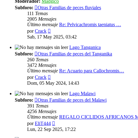
Moderador:
Mádgico
Subforo:
Otras Familias de peces fluviales
111
Temas
2005
Mensajes
Último mensaje
Re: Pelvicachromis taeniatus …
Ver
por
Crack
último
Sab, 17 May 2025, 03:42
mensaje
Lago Tanganica
Subforo:
Otras Familias de peces del Tanganika
260
Temas
3472
Mensajes
Último mensaje
Re: Acuario para Callochromis…
Ver
por
Crack
último
Dom, 05 May 2024, 14:43
mensaje
Lago Malawi
Subforo:
Otras Familias de peces del Malawi
391
Temas
4256
Mensajes
Último mensaje
REGALO CICLIDOS AFRICANOS
Ver
por
EliT444
último
Lun, 22 Sep 2025, 17:22
mensaje