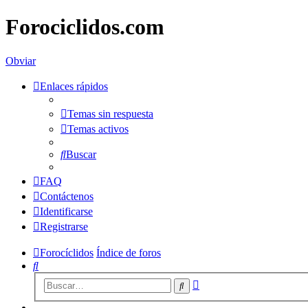
Forociclidos.com
Obviar
Enlaces rápidos
Temas sin respuesta
Temas activos
Buscar
FAQ
Contáctenos
Identificarse
Registrarse
Forocíclidos
Índice de foros
Buscar
Búsqueda
Buscar
avanzada