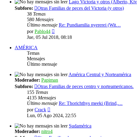
Lago Victoria y otros (Alberto, Kiv
Subforo:
Otras Familias de peces del Victoria (y otros)
38
Temas
580
Mensajes
Último mensaje
Re: Pundiamilia nyererei (Wit…
Ver
por
Pablo44
último
Jue, 05 Jul 2018, 08:18
mensaje
AMÉRICA
Temas
Mensajes
Último mensaje
América Central y Norteamérica
Moderador:
Papiman
Subforo:
Otras Familias de peces centro y norteamericanos.
155
Temas
4135
Mensajes
Último mensaje
Re: Thorichthys meeki (Brind,…
Ver
por
Crack
último
Lun, 05 Ago 2024, 22:55
mensaje
Sudamérica
Moderador:
nitro4