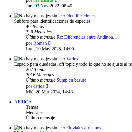
por
Francistrus
último
Jue, 03 Nov 2022, 08:40
mensaje
Identificaciones
Subforo para identificaciones de especies
40
Temas
326
Mensajes
Último mensaje
Re: Diferencias entre Andinoa…
Ver
por
Roman
último
Lun, 19 May 2025, 14:09
mensaje
Varios
Espacio para quedadas, off topic y todo lo que no se ajuste al r
267
Temas
3016
Mensajes
Último mensaje
Sump en basura
Ver
por
carlos
último
Mié, 20 Mar 2024, 14:48
mensaje
ÁFRICA
Temas
Mensajes
Último mensaje
Fluviales africanos