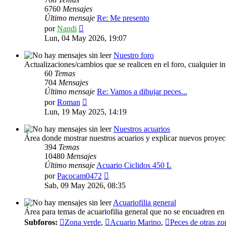
6760
Mensajes
Último mensaje
Re: Me presento
Ver
por
Nandi
último
Lun, 04 May 2026, 19:07
mensaje
Nuestro foro
Actualizaciones/cambios que se realicen en el foro, cualquier in
60
Temas
704
Mensajes
Último mensaje
Re: Vamos a dibujar peces...
Ver
por
Roman
último
Lun, 19 May 2025, 14:19
mensaje
Nuestros acuarios
Área donde mostrar nuestros acuarios y explicar nuevos proyec
394
Temas
10480
Mensajes
Último mensaje
Acuario Ciclidos 450 L
Ver
por
Pacocam0472
último
Sab, 09 May 2026, 08:35
mensaje
Acuariofilia general
Área para temas de acuariofilia general que no se encuadren en 
Subforos:
Zona verde
,
Acuario Marino
,
Peces de otras zo