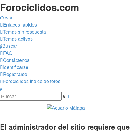
Forociclidos.com
Obviar
Enlaces rápidos
Temas sin respuesta
Temas activos
Buscar
FAQ
Contáctenos
Identificarse
Registrarse
Forocíclidos
Índice de foros
Buscar
Búsqueda
Buscar
avanzada
El administrador del sitio requiere que