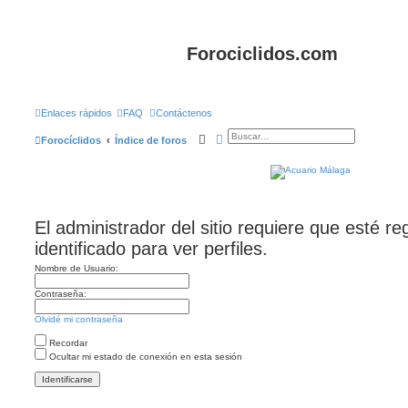
Forociclidos.com
Enlaces rápidos
FAQ
Contáctenos
Buscar
Búsqueda avanzada
Forocíclidos
Índice de foros
El administrador del sitio requiere que esté re
identificado para ver perfiles.
Nombre de Usuario:
Contraseña:
Olvidé mi contraseña
Recordar
Ocultar mi estado de conexión en esta sesión