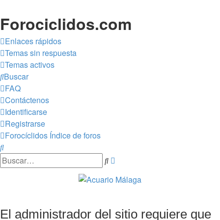
Forociclidos.com
Enlaces rápidos
Temas sin respuesta
Temas activos
Buscar
FAQ
Contáctenos
Identificarse
Registrarse
Forocíclidos
Índice de foros
Buscar
Buscar
Búsqueda
avanzada
El administrador del sitio requiere que