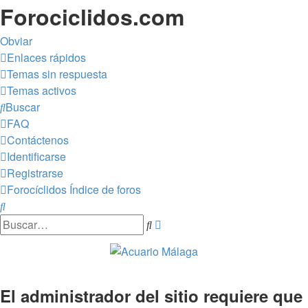
Forociclidos.com
Obviar
Enlaces rápidos
Temas sin respuesta
Temas activos
Buscar
FAQ
Contáctenos
Identificarse
Registrarse
Forocíclidos
Índice de foros
Buscar
Búsqueda
Buscar
avanzada
El administrador del sitio requiere que