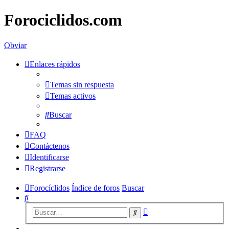
Forociclidos.com
Obviar
Enlaces rápidos
Temas sin respuesta
Temas activos
Buscar
FAQ
Contáctenos
Identificarse
Registrarse
Forocíclidos
Índice de foros
Buscar
Buscar
Búsqueda
Buscar
avanzada