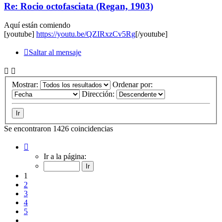
Re: Rocio octofasciata (Regan, 1903)
Aquí están comiendo
[youtube]
https://youtu.be/QZIRxzCv5Rg
[/youtube]
Saltar al mensaje
Mostrar:
Ordenar por:
Dirección:
Se encontraron 1426 coincidencias
Página
1
Ir a la página:
de
96
1
2
3
4
5
…