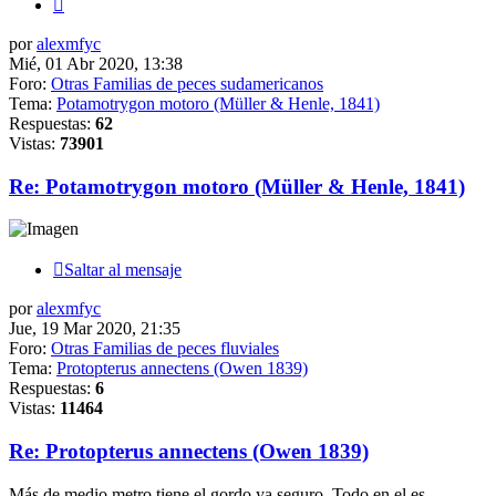
Siguiente
por
alexmfyc
Mié, 01 Abr 2020, 13:38
Foro:
Otras Familias de peces sudamericanos
Tema:
Potamotrygon motoro (Müller & Henle, 1841)
Respuestas:
62
Vistas:
73901
Re: Potamotrygon motoro (Müller & Henle, 1841)
Saltar al mensaje
por
alexmfyc
Jue, 19 Mar 2020, 21:35
Foro:
Otras Familias de peces fluviales
Tema:
Protopterus annectens (Owen 1839)
Respuestas:
6
Vistas:
11464
Re: Protopterus annectens (Owen 1839)
Más de medio metro tiene el gordo ya seguro. Todo en el es