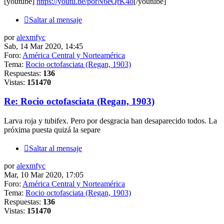
[youtube]
https://youtu.be/porN6eQrK4o
[/youtube]
Saltar al mensaje
por
alexmfyc
Sab, 14 Mar 2020, 14:45
Foro:
América Central y Norteamérica
Tema:
Rocio octofasciata (Regan, 1903)
Respuestas:
136
Vistas:
151470
Re: Rocio octofasciata (Regan, 1903)
Larva roja y tubifex. Pero por desgracia han desaparecido todos. La
próxima puesta quizá la separe
Saltar al mensaje
por
alexmfyc
Mar, 10 Mar 2020, 17:05
Foro:
América Central y Norteamérica
Tema:
Rocio octofasciata (Regan, 1903)
Respuestas:
136
Vistas:
151470