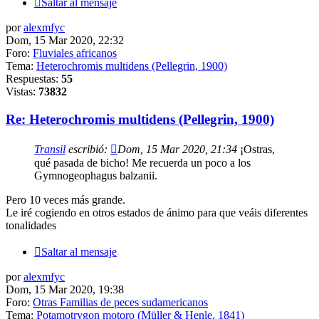
Saltar al mensaje
por
alexmfyc
Dom, 15 Mar 2020, 22:32
Foro:
Fluviales africanos
Tema:
Heterochromis multidens (Pellegrin, 1900)
Respuestas:
55
Vistas:
73832
Re: Heterochromis multidens (Pellegrin, 1900)
Transil
escribió:
Dom, 15 Mar 2020, 21:34
¡Ostras,
qué pasada de bicho! Me recuerda un poco a los
Gymnogeophagus balzanii.
Pero 10 veces más grande.
Le iré cogiendo en otros estados de ánimo para que veáis diferentes
tonalidades
Saltar al mensaje
por
alexmfyc
Dom, 15 Mar 2020, 19:38
Foro:
Otras Familias de peces sudamericanos
Tema:
Potamotrygon motoro (Müller & Henle, 1841)