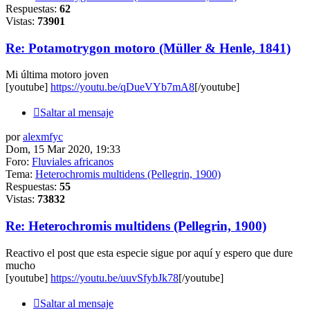
Respuestas:
62
Vistas:
73901
Re: Potamotrygon motoro (Müller & Henle, 1841)
Mi última motoro joven
[youtube]
https://youtu.be/qDueVYb7mA8
[/youtube]
Saltar al mensaje
por
alexmfyc
Dom, 15 Mar 2020, 19:33
Foro:
Fluviales africanos
Tema:
Heterochromis multidens (Pellegrin, 1900)
Respuestas:
55
Vistas:
73832
Re: Heterochromis multidens (Pellegrin, 1900)
Reactivo el post que esta especie sigue por aquí y espero que dure
mucho
[youtube]
https://youtu.be/uuvSfybJk78
[/youtube]
Saltar al mensaje