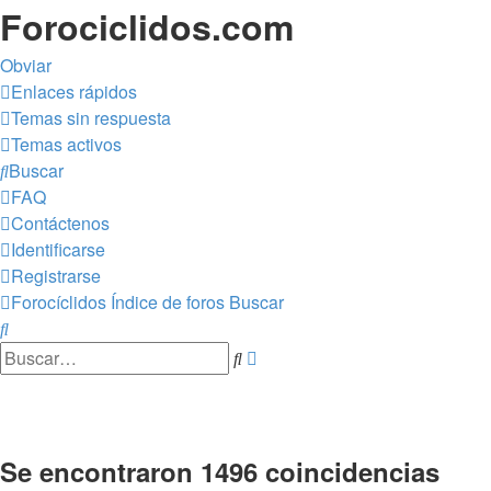
Forociclidos.com
Obviar
Enlaces rápidos
Temas sin respuesta
Temas activos
Buscar
FAQ
Contáctenos
Identificarse
Registrarse
Forocíclidos
Índice de foros
Buscar
Buscar
Búsqueda
Buscar
avanzada
Se encontraron 1496 coincidencias