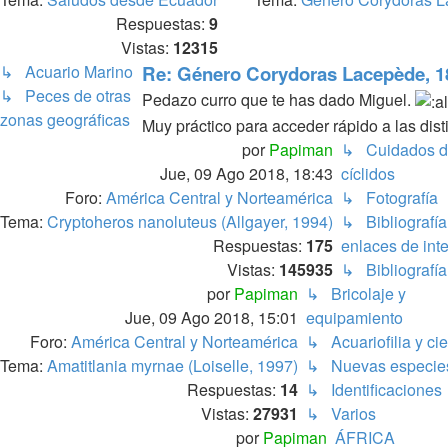
Respuestas:
9
Vistas:
12315
↳ Acuario Marino
Re: Género Corydoras Lacepède, 1
↳ Peces de otras
Pedazo curro que te has dado Miguel.
zonas geográficas
Muy práctico para acceder rápido a las dist
por
Papiman
↳ Cuidados d
Jue, 09 Ago 2018, 18:43
cíclidos
Foro:
América Central y Norteamérica
↳ Fotografía
Tema:
Cryptoheros nanoluteus (Allgayer, 1994)
↳ Bibliografía
Respuestas:
175
enlaces de int
Vistas:
145935
↳ Bibliografía
por
Papiman
↳ Bricolaje y
Jue, 09 Ago 2018, 15:01
equipamiento
Foro:
América Central y Norteamérica
↳ Acuariofilia y ci
Tema:
Amatitlania myrnae (Loiselle, 1997)
↳ Nuevas especie
Respuestas:
14
↳ Identificaciones
Vistas:
27931
↳ Varios
por
Papiman
ÁFRICA