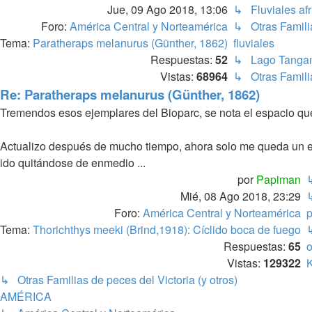
Jue, 09 Ago 2018, 13:06
↳ Fluviales af
Foro:
América Central y Norteamérica
↳ Otras Famili
Tema:
Paratheraps melanurus (Günther, 1862)
fluviales
Respuestas:
52
↳ Lago Tangan
Vistas:
68964
↳ Otras Famili
Re: Paratheraps melanurus (Günther, 1862)
Tremendos esos ejemplares del Bioparc, se nota el espacio qu
Actualizo después de mucho tiempo, ahora solo me queda un ej
ido quitándose de enmedio ...
por
Papiman
Mié, 08 Ago 2018, 23:29
↳
Foro:
América Central y Norteamérica
p
Tema:
Thorichthys meeki (Brind,1918): Cíclido boca de fuego
↳
Respuestas:
65
o
Vistas:
129322
K
↳ Otras Familias de peces del Victoria (y otros)
AMÉRICA