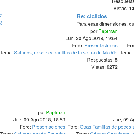
Respuest
Vistas:
1
2
Re: ciclidos
3
Para esas dimensiones, que
por
Papiman
Lun, 20 Ago 2018, 19:54
Foro:
Presentaciones
Fo
Tema:
Saludos, desde cabanillas de la sierra de Madrid
Tema:
Respuestas:
5
Vistas:
9272
por
Papiman
Jue, 09 Ago 2018, 18:59
Jue, 09 A
Foro:
Presentaciones
Foro:
Otras Familias de peces
Tema:
Saludos desde Ecuador
Tema:
Género Corydoras L