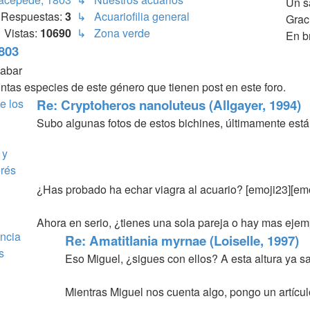
Un s
Respuestas:
3
↳ Acuariofilia general
Grac
Vistas:
10690
↳ Zona verde
En b
803
intas especies de este género que tienen post en este foro.
e los
Re: Cryptoheros nanoluteus (Allgayer, 1994)
Subo algunas fotos de estos bichines, últimamente está
 y
erés
¿Has probado ha echar viagra al acuario? [emoji23][em
Ahora en serio, ¿tienes una sola pareja o hay mas ejem
encia
Re: Amatitlania myrnae (Loiselle, 1997)
s
Eso Miguel, ¿sigues con ellos? A esta altura ya 
Mientras Miguel nos cuenta algo, pongo un artíc