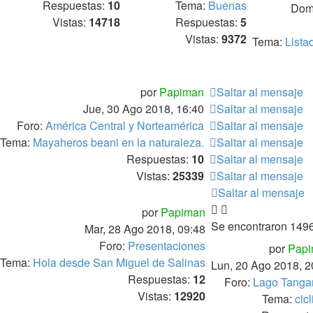
Respuestas:
10
Tema:
Buenas
Dom,
Vistas:
14718
Respuestas:
5
Vistas:
9372
Tema:
Lista
por
Papiman
Saltar al mensaje
Jue, 30 Ago 2018, 16:40
Saltar al mensaje
Foro:
América Central y Norteamérica
Saltar al mensaje
Tema:
Mayaheros beani en la naturaleza.
Saltar al mensaje
Respuestas:
10
Saltar al mensaje
Vistas:
25339
Saltar al mensaje
Saltar al mensaje
por
Papiman
Se encontraron 149
Mar, 28 Ago 2018, 09:48
Foro:
Presentaciones
por
Pap
Tema:
Hola desde San Miguel de Salinas
Lun, 20 Ago 2018, 2
Respuestas:
12
Foro:
Lago Tanga
Vistas:
12920
Tema:
cic