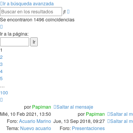
Ir a búsqueda avanzada
Búsqueda
Buscar
avanzada
Se encontraron 1496 coincidencias
Página
1
Ir a la página:
de
100
1
2
3
4
5
…
100
Siguiente
por
Papiman
Saltar al mensaje
Mié, 10 Feb 2021, 13:50
por
Papiman
Saltar al 
Foro:
Acuario Marino
Jue, 13 Sep 2018, 09:27
Saltar al 
Tema:
Nuevo acuario
Foro:
Presentaciones