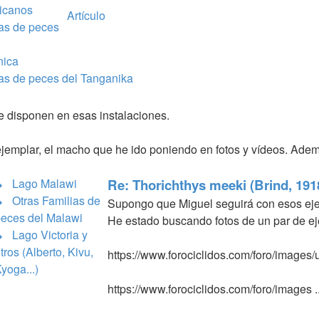
ricanos
Artículo
as de peces
ica
as de peces del Tanganika
e disponen en esas instalaciones.
emplar, el macho que he ido poniendo en fotos y vídeos. Ademá
↳ Lago Malawi
Re: Thorichthys meeki (Brind, 1918
 Otras Familias de
Supongo que Miguel seguirá con esos eje
eces del Malawi
He estado buscando fotos de un par de ej
 Lago Victoria y
tros (Alberto, Kivu,
https://www.forociclidos.com/foro/image
yoga...)
https://www.forociclidos.com/foro/images ..