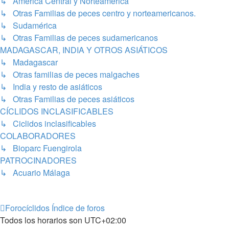
↳ América Central y Norteamérica
↳ Otras Familias de peces centro y norteamericanos.
↳ Sudamérica
↳ Otras Familias de peces sudamericanos
MADAGASCAR, INDIA Y OTROS ASIÁTICOS
↳ Madagascar
↳ Otras familias de peces malgaches
↳ India y resto de asiáticos
↳ Otras Familias de peces asiáticos
CÍCLIDOS INCLASIFICABLES
↳ Ciclidos inclasificables
COLABORADORES
↳ Bioparc Fuengirola
PATROCINADORES
↳ Acuario Málaga
Forocíclidos
Índice de foros
Todos los horarios son
UTC+02:00