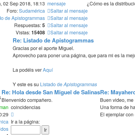
 02 Sep 2018, 18:13
mensaje
¿Cómo es la distribuci
Foro:
Sudamérica
Saltar al mensaje
do de Apistogrammas
Saltar al mensaje
Respuestas:
5
Saltar al mensaje
Vistas:
15408
Saltar al mensaje
Re: Listado de Apistogrammas
Gracias por el aporte Miguel.
Aprovecho para poner una página, que para mi es la mej
La podéis ver
Aquí
Y este es su
Listado de
Apistogrammas
Re: Hola desde San Miguel de Salinas
Re: Mayaheros
6
Bienvenido compañero.
Buen video, me 
iman
coincidencias
Una forma de hac
Página
0:29
El ejemplar con
1
nica
Ir a la página:
de
lidos