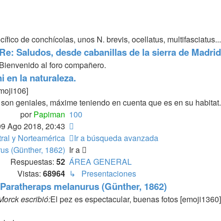
o de conchícolas, unos N. brevis, ocellatus, multifasciatus...
Re: Saludos, desde cabanillas de la sierra de Madrid
Bienvenido al foro compañero.
 en la naturaleza.
emoji106]
s son geniales, máxime teniendo en cuenta que es en su habitat.
por
Papiman
100
Siguiente
09 Ago 2018, 20:43
ral y Norteamérica
Ir a búsqueda avanzada
us (Günther, 1862)
Ir a
Respuestas:
52
ÁREA GENERAL
Vistas:
68964
↳ Presentaciones
 Paratheraps melanurus (Günther, 1862)
Morck escribió:
El pez es espectacular, buenas fotos [emoji1360]