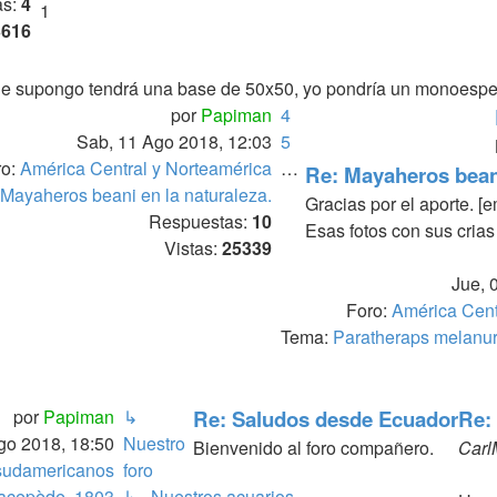
100
as:
4
1
3616
 supongo tendrá una base de 50x50, yo pondría un monoespecífic
por
Papiman
4
Sab, 11 Ago 2018, 12:03
5
ro:
América Central y Norteamérica
…
Re: Mayaheros beani
Mayaheros beani en la naturaleza.
Gracias por el aporte. [
Respuestas:
10
Esas fotos con sus cria
Vistas:
25339
Jue, 
Foro:
América Cent
Tema:
Paratheraps melanur
por
Papiman
↳
Re: Saludos desde Ecuador
Re:
go 2018, 18:50
Nuestro
Bienvenido al foro compañero.
Carl
 sudamericanos
foro
acepède, 1803
↳ Nuestros acuarios