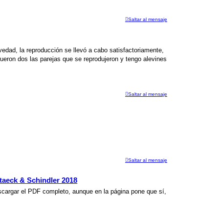
Saltar al mensaje
vedad, la reproducción se llevó a cabo satisfactoriamente,
fueron dos las parejas que se reprodujeron y tengo alevines
Saltar al mensaje
Saltar al mensaje
taeck & Schindler 2018
escargar el PDF completo, aunque en la página pone que sí,