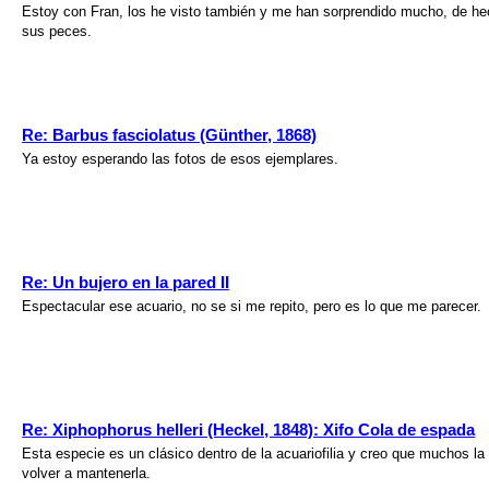
Estoy con Fran, los he visto también y me han sorprendido mucho, de hec
sus peces.
Re: Barbus fasciolatus (Günther, 1868)
Ya estoy esperando las fotos de esos ejemplares.
Re: Un bujero en la pared II
Espectacular ese acuario, no se si me repito, pero es lo que me parecer.
Re: Xiphophorus helleri (Heckel, 1848): Xifo Cola de espada
Esta especie es un clásico dentro de la acuariofilia y creo que muchos 
volver a mantenerla.