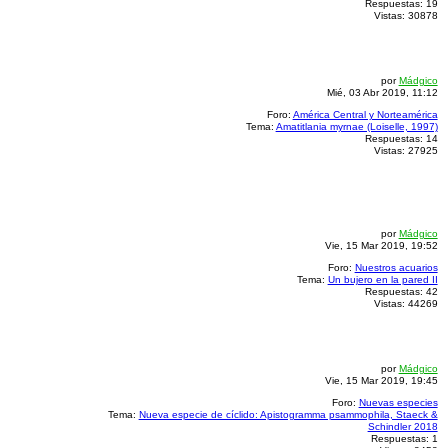
Respuestas:
19
Vistas:
30878
por
Mádgico
Mié, 03 Abr 2019, 11:12
Foro:
América Central y Norteamérica
Tema:
Amatitlania myrnae (Loiselle, 1997)
Respuestas:
14
Vistas:
27925
por
Mádgico
Vie, 15 Mar 2019, 19:52
Foro:
Nuestros acuarios
Tema:
Un bujero en la pared II
Respuestas:
42
Vistas:
44269
por
Mádgico
Vie, 15 Mar 2019, 19:45
Foro:
Nuevas especies
Tema:
Nueva especie de cíclido: Apistogramma psammophila, Staeck &
Schindler 2018
Respuestas:
1