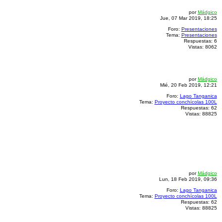
por
Mádgico
Jue, 07 Mar 2019, 18:25
Foro:
Presentaciones
Tema:
Presentaciones
Respuestas:
6
Vistas:
8062
por
Mádgico
Mié, 20 Feb 2019, 12:21
Foro:
Lago Tanganica
Tema:
Proyecto conchícolas 100L
Respuestas:
62
Vistas:
88825
por
Mádgico
Lun, 18 Feb 2019, 09:36
Foro:
Lago Tanganica
Tema:
Proyecto conchícolas 100L
Respuestas:
62
Vistas:
88825