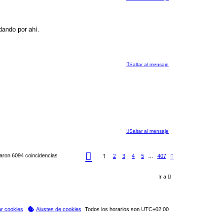
ando por ahí.
Saltar al mensaje
Saltar al mensaje
P
1
aron 6094 coincidencias
S
2
3
4
5
…
407
á
i
g
g
i
u
n
Ir a
i
a
e
1
n
d
t
e
e
4
ar cookies
Ajustes de cookies
Todos los horarios son
UTC+02:00
0
7