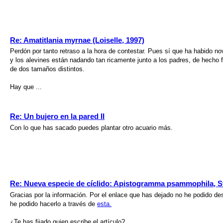
Re: Amatitlania myrnae (Loiselle, 1997)
Perdón por tanto retraso a la hora de contestar. Pues sí que ha habido no
y los alevines están nadando tan ricamente junto a los padres, de hecho 
de dos tamaños distintos.
Hay que ...
Re: Un bujero en la pared II
Con lo que has sacado puedes plantar otro acuario más.
Re: Nueva especie de cíclido: Apistogramma psammophila, S
Gracias por la información. Por el enlace que has dejado no he podido d
he podido hacerlo a través de
esta.
¿Te has fijado quien escribe el artículo?