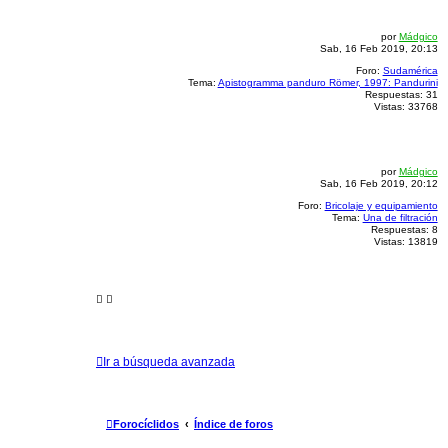
por
Mádgico
Sab, 16 Feb 2019, 20:13
Foro:
Sudamérica
Tema:
Apistogramma panduro Römer, 1997: Pandurini
Respuestas:
31
Vistas:
33768
por
Mádgico
Sab, 16 Feb 2019, 20:12
Foro:
Bricolaje y equipamiento
Tema:
Una de filtración
Respuestas:
8
Vistas:
13819
Ir a búsqueda avanzada
Forocíclidos
Índice de foros