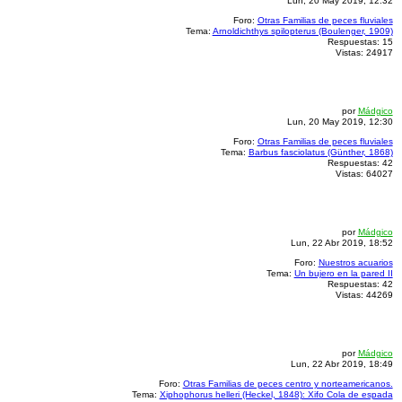
Lun, 20 May 2019, 12:32
v
a
Foro:
Otras Familias de peces fluviales
n
Tema:
Arnoldichthys spilopterus (Boulenger, 1909)
z
Respuestas:
15
a
Vistas:
24917
d
a
por
Mádgico
Lun, 20 May 2019, 12:30
Foro:
Otras Familias de peces fluviales
Tema:
Barbus fasciolatus (Günther, 1868)
Respuestas:
42
Vistas:
64027
por
Mádgico
Lun, 22 Abr 2019, 18:52
Foro:
Nuestros acuarios
Tema:
Un bujero en la pared II
Respuestas:
42
Vistas:
44269
por
Mádgico
Lun, 22 Abr 2019, 18:49
Foro:
Otras Familias de peces centro y norteamericanos.
Tema:
Xiphophorus helleri (Heckel, 1848): Xifo Cola de espada