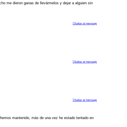
e
1
ho me dieron ganas de llevármelos y dejar a alguien sin
n
d
t
e
e
4
0
7
Saltar al mensaje
Saltar al mensaje
Saltar al mensaje
la hemos mantenido, más de una vez he estado tentado en