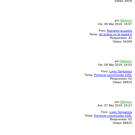
Vistas:
8458
por
Mádgico
Vie, 08 Mar 2019, 18:07
Foro:
Nuestros acuarios
Tema:
Un bujero en la pared II
Respuestas:
42
Vistas:
44269
por
Mádgico
Vie, 08 Mar 2019, 18:01
Foro:
Lago Tanganica
Tema:
Proyecto conchícolas 100L
Respuestas:
62
Vistas:
88825
por
Mádgico
Jue, 07 Mar 2019, 18:27
Foro:
Lago Tanganica
Tema:
Proyecto conchícolas 100L
Respuestas:
62
Vistas:
88825