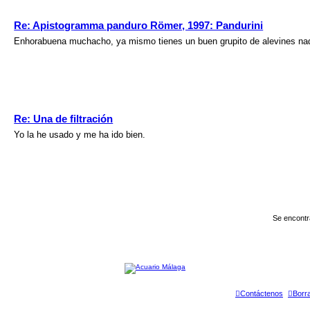
Re: Apistogramma panduro Römer, 1997: Pandurini
Enhorabuena muchacho, ya mismo tienes un buen grupito de alevines nad
Re: Una de filtración
Yo la he usado y me ha ido bien.
Se encontr
Contáctenos
Borr