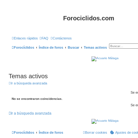
Forociclidos.com
Enlaces rápidos
FAQ
Contáctenos
Forocíclidos
Índice de foros
Buscar
Temas activos
Temas activos
Ir a búsqueda avanzada
Se e
No se encontraron coincidencias.
Se e
Ir a búsqueda avanzada
Forocíclidos
Índice de foros
Borrar cookies
Ajustes de coo