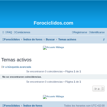
Forociclidos.com
FAQ
Contáctenos
Registrarse
Identificarse
B
Forocíclidos
Índice de foros
Buscar
Temas activos
u
s
c
Temas activos
a
Ir a búsqueda avanzada
r
Se encontraron 0 coincidencias • Página
1
de
1
No se encontraron coincidencias.
Se encontraron 0 coincidencias • Página
1
de
1
Ir a
Forocíclidos
Índice de foros
Todos los horarios son
UTC+02:00