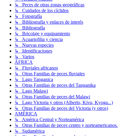
↳ Peces de otras zonas geográficas
↳ Cuidados de los cíclidos
↳ Fotografía
↳ Bibliografía y enlaces de interés
↳ Bibliografía
↳ Bricolaje y equipamiento
↳ Acuariofilia y ciencia
↳ Nuevas especies
↳ Identificaciones
↳ Varios
ÁFRICA
↳ Fluviales africanos
↳ Otras Familias de peces fluviales
↳ Lago Tanganica
↳ Otras Familias de peces del Tanganika
↳ Lago Malawi
↳ Otras Familias de peces del Malawi
↳ Lago Victoria y otros (Alberto, Kivu, Kyoga...)
↳ Otras Familias de peces del Victoria (y otros)
AMÉRICA
↳ América Central y Norteamérica
↳ Otras Familias de peces centro y norteamericanos.
↳ Sudamérica