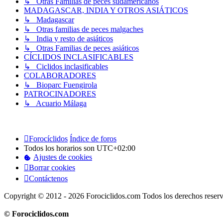
↳ Otras Familias de peces sudamericanos
MADAGASCAR, INDIA Y OTROS ASIÁTICOS
↳ Madagascar
↳ Otras familias de peces malgaches
↳ India y resto de asiáticos
↳ Otras Familias de peces asiáticos
CÍCLIDOS INCLASIFICABLES
↳ Ciclidos inclasificables
COLABORADORES
↳ Bioparc Fuengirola
PATROCINADORES
↳ Acuario Málaga
Forocíclidos
Índice de foros
Todos los horarios son
UTC+02:00
Ajustes de cookies
Borrar cookies
Contáctenos
Copyright © 2012 - 2026 Forociclidos.com Todos los derechos reser
© Forociclidos.com