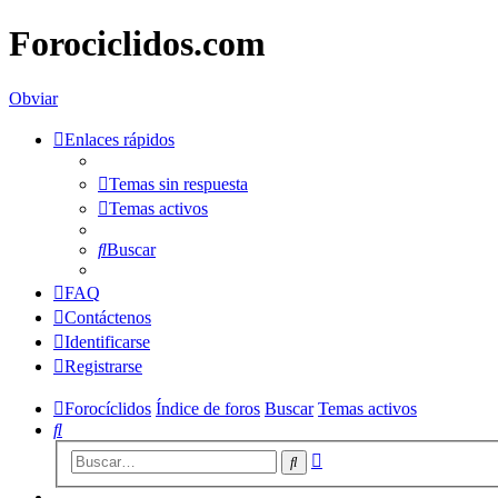
Forociclidos.com
Obviar
Enlaces rápidos
Temas sin respuesta
Temas activos
Buscar
FAQ
Contáctenos
Identificarse
Registrarse
Forocíclidos
Índice de foros
Buscar
Temas activos
Buscar
Búsqueda
Buscar
avanzada