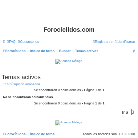
Forociclidos.com
FAQ
Contáctenos
Registrarse
Identificarse
B
Forocíclidos
Índice de foros
Buscar
Temas activos
u
s
c
Temas activos
a
Ir a búsqueda avanzada
r
Se encontraron 0 coincidencias • Página
1
de
1
No se encontraron coincidencias.
Se encontraron 0 coincidencias • Página
1
de
1
Ir a
Forocíclidos
Índice de foros
Todos los horarios son
UTC+02:00