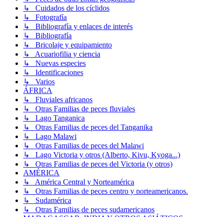
↳ Cuidados de los cíclidos
↳ Fotografía
↳ Bibliografía y enlaces de interés
↳ Bibliografía
↳ Bricolaje y equipamiento
↳ Acuariofilia y ciencia
↳ Nuevas especies
↳ Identificaciones
↳ Varios
ÁFRICA
↳ Fluviales africanos
↳ Otras Familias de peces fluviales
↳ Lago Tanganica
↳ Otras Familias de peces del Tanganika
↳ Lago Malawi
↳ Otras Familias de peces del Malawi
↳ Lago Victoria y otros (Alberto, Kivu, Kyoga...)
↳ Otras Familias de peces del Victoria (y otros)
AMÉRICA
↳ América Central y Norteamérica
↳ Otras Familias de peces centro y norteamericanos.
↳ Sudamérica
↳ Otras Familias de peces sudamericanos