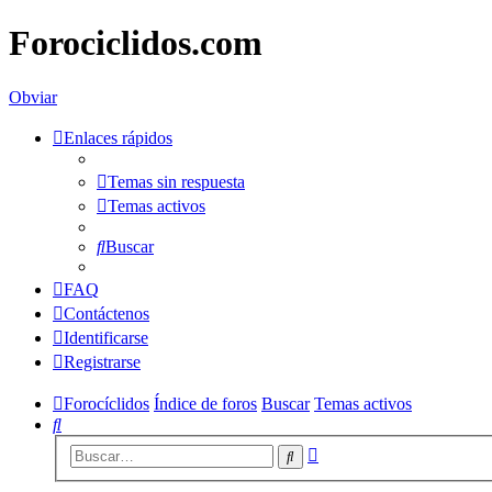
Forociclidos.com
Obviar
Enlaces rápidos
Temas sin respuesta
Temas activos
Buscar
FAQ
Contáctenos
Identificarse
Registrarse
Forocíclidos
Índice de foros
Buscar
Temas activos
Buscar
Búsqueda
Buscar
avanzada