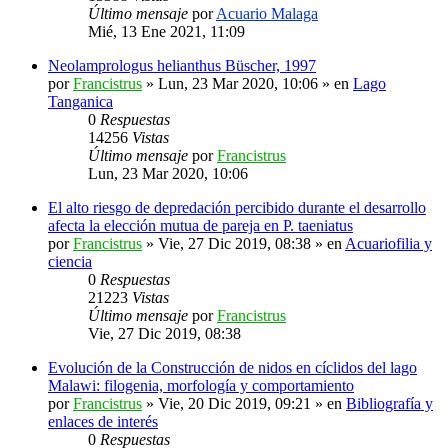
Último mensaje
por
Acuario Malaga
Mié, 13 Ene 2021, 11:09
Neolamprologus helianthus Büscher, 1997
por
Francistrus
»
Lun, 23 Mar 2020, 10:06
» en
Lago
Tanganica
0
Respuestas
14256
Vistas
Último mensaje
por
Francistrus
Lun, 23 Mar 2020, 10:06
El alto riesgo de depredación percibido durante el desarrollo
afecta la elección mutua de pareja en P. taeniatus
por
Francistrus
»
Vie, 27 Dic 2019, 08:38
» en
Acuariofilia y
ciencia
0
Respuestas
21223
Vistas
Último mensaje
por
Francistrus
Vie, 27 Dic 2019, 08:38
Evolución de la Construcción de nidos en cíclidos del lago
Malawi: filogenia, morfología y comportamiento
por
Francistrus
»
Vie, 20 Dic 2019, 09:21
» en
Bibliografía y
enlaces de interés
0
Respuestas