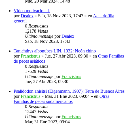
Mié, 20 Mar 2024, 14:48
Vídeo motivacional.
por
Dealex
»
Sab, 18 Nov 2023, 17:43
» en
Acuariofilia
general
0
Respuestas
12178
Vistas
Último mensaje
por
Dealex
Sab, 18 Nov 2023, 17:43
Tanichthys albonubes LIN, 1932: Neón chino
por
Francistrus
»
Jue, 27 Abr 2023, 09:30
» en
Otras Familias
de peces asiáticos
0
Respuestas
17629
Vistas
Último mensaje
por
Francistrus
Jue, 27 Abr 2023, 09:30
Psalidodon anisitsi (Eigenmann, 1907): Tetra de Buenos Aires
por
Francistrus
»
Mar, 31 Ene 2023, 09:04
» en
Otras
Familias de peces sudamericanos
0
Respuestas
12447
Vistas
Último mensaje
por
Francistrus
Mar, 31 Ene 2023, 09:04