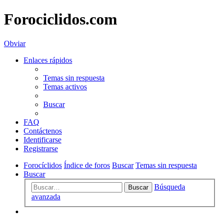
Forociclidos.com
Obviar
Enlaces rápidos
Temas sin respuesta
Temas activos
Buscar
FAQ
Contáctenos
Identificarse
Registrarse
Forocíclidos
Índice de foros
Buscar
Temas sin respuesta
Buscar
Búsqueda
Buscar
avanzada