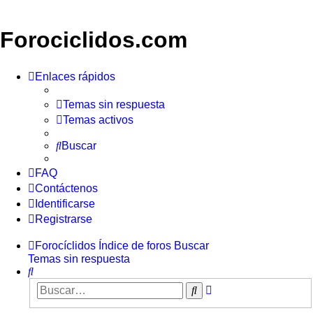
Forociclidos.com
Enlaces rápidos
Temas sin respuesta
Temas activos
Buscar
FAQ
Contáctenos
Identificarse
Registrarse
Forocíclidos
Índice de foros
Buscar
Temas sin respuesta
Buscar
Búsqueda
Buscar
avanzada