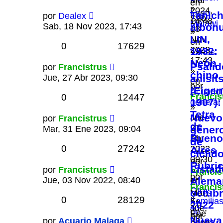
en
»
2024,
Lago
Tanic
por
Dealex
Sab,
14:48
Malawi
Sab, 18 Nov 2023, 17:43
albon
18
»
LIN,
Nov
en
0
17629
2023,
1932:
Varios
17:43
Neón
Psali
por
Francistrus
»
chino
Jue, 27 Abr 2023, 09:30
anisits
en
por
(Eige
Acuariofi
Francis
0
12447
1907):
general
»
Tetra
Nuevo
Jue,
por
Francistrus
de
27
Mar, 31 Ene 2023, 09:04
géner
Bueno
Abr
de
0
27242
2023,
Aires
cíclid
09:30
por
Rubri
Listad
por
Francistrus
»
Francis
por
Jue, 03 Nov 2022, 08:40
en
Alema
»
Francis
Otras
octub
Mar,
»
0
28129
Familia
31
2022
Jue,
de
Ene
por
03
Nueva
por
Acuario Malaga
peces