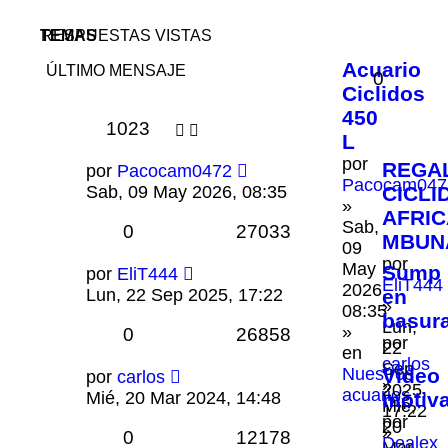
TEMAS
RESPUESTAS
VISTAS
Acuario
ÚLTIMO MENSAJE
0
Ciclidos
450
1023
L
por
REGA
por
Pacocam0472
Pacocam047
Sab, 09 May 2026, 08:35
CICLI
»
AFRI
Sab,
0
27033
MBUN
09
por
May
Sump
por
EliT444
EliT444
2026,
Lun, 22 Sep 2025, 17:22
en
»
08:35
basur
Lun,
»
0
26858
por
22
en
carlos
Sep
Nuestros
Vídeo
por
carlos
»
2025,
acuarios
Mié, 20 Mar 2024, 14:48
motiva
Mié,
17:22
por
20
»
0
12178
Dealex
Mar