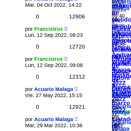
2023,
Acuari
Nov
Mar, 04 Oct 2022, 14:22
espec
asiático
09:04
Malaga
2022,
de
»
»
08:40
0
12906
en
cíclido
Mar,
»
Otras
Geoph
04
en
Nueva
por
Francistrus
Familia
Oct
pyroc
Nuevas
Lun, 12 Sep 2022, 09:23
espec
de
2022,
Chuct
especie
de
peces
14:22
0
12720
Nitsch
cíclido
sudamer
»
Andra
Mikro
en
Llega
por
Francistrus
Winge
macul
Acuario
Lun, 12 Sep 2022, 09:08
de
&
Málaga
Staeck
peces
Malab
0
12312
Ottoni
de
2022
&
Alema
Listad
por
Acuario Malaga
por
Schind
26/05/
Vie, 27 May 2022, 15:15
Francis
Alema
2022
por
»
marzo
por
Acuari
0
12921
Lun,
2022
Francis
Malaga
12
por
»
Listad
»
por
Acuario Malaga
Sep
Acuari
Lun,
Vie,
Mar, 29 Mar 2022, 10:36
de
2022,
Malaga
12
27