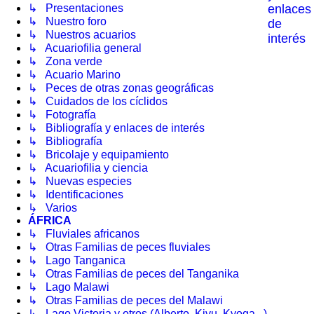
enlaces
↳ Presentaciones
↳ Nuestro foro
de
↳ Nuestros acuarios
interés
↳ Acuariofilia general
↳ Zona verde
↳ Acuario Marino
↳ Peces de otras zonas geográficas
↳ Cuidados de los cíclidos
↳ Fotografía
↳ Bibliografía y enlaces de interés
↳ Bibliografía
↳ Bricolaje y equipamiento
↳ Acuariofilia y ciencia
↳ Nuevas especies
↳ Identificaciones
↳ Varios
ÁFRICA
↳ Fluviales africanos
↳ Otras Familias de peces fluviales
↳ Lago Tanganica
↳ Otras Familias de peces del Tanganika
↳ Lago Malawi
↳ Otras Familias de peces del Malawi
↳ Lago Victoria y otros (Alberto, Kivu, Kyoga...)