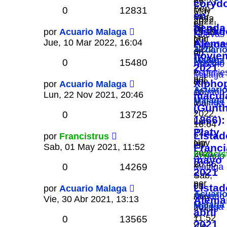
09:23
coryd
»
Sep
0
12831
May
»
en
Mar,
2022,
2022,
en
tienda
29
09:08
Listad
por
Acuario Malaga
15:15
Nuevas
Mar
por
»
Jue, 10 Mar 2022, 16:04
»
Alema
especie
2022,
Acuari
en
en
novie
10:36
Malaga
Nuevas
0
15480
Acuario
2021
»
»
especie
Málaga
por
en
Jue,
Xipho
por
Acuario Malaga
Acuari
Acuario
10
Lun, 22 Nov 2021, 20:46
macul
Malaga
Málaga
Mar
(Günt
»
2022,
0
13725
1866):
Lun,
16:04
Platy
22
»
Listad
por
Francistrus
Nov
por
en
Sab, 01 May 2021, 11:52
Franci
2021,
Francis
Acuario
mayo
20:46
»
0
14269
Málaga
2021
»
Sab,
por
en
01
Listad
por
Acuario Malaga
Acuari
Acuario
May
Vie, 30 Abr 2021, 13:13
Alema
Malaga
Málaga
2021,
abril
»
11:52
0
13565
2021
Vie,