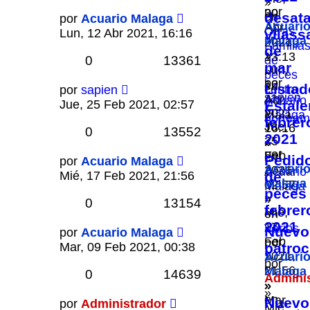
»
por
30
en
desat
por
Acuario Malaga
Acuari
Abr
Otras
Lun, 12 Abr 2021, 16:16
vilass
Malaga
2021,
Familia
de
»
13:13
0
13361
de
mar
Lun,
»
peces
por
12
en
Listad
centro
por
sapien
sapien
Abr
Acuario
y
Jue, 25 Feb 2021, 02:57
Estale
»
2021,
Málaga
norteam
febrer
Jue,
16:16
0
13552
2021
25
»
por
Feb
en
Pedid
por
Acuario Malaga
Acuari
2021,
Acuario
Mié, 17 Feb 2021, 21:56
de
Malaga
02:57
Málaga
peces
»
»
0
13154
febrer
Mié,
en
2021
17
Varios
Nuevo
por
Acuario Malaga
Feb
por
Mar, 09 Feb 2021, 00:38
patroc
2021,
Acuari
por
21:56
Malaga
0
14639
Admini
»
»
»
en
Mar,
Nuevo
por
Administrador
Mié,