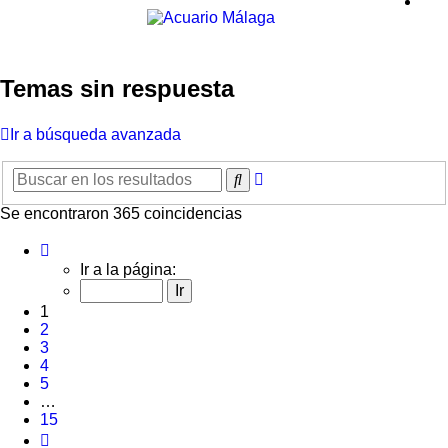
Temas sin respuesta
Ir a búsqueda avanzada
Búsqueda
Buscar
avanzada
Se encontraron 365 coincidencias
Página
1
Ir a la página:
de
15
1
2
3
4
5
…
15
Siguiente