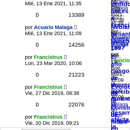
Acuario
09
Mié, 13 Ene 2021, 11:35
pedid
13
Málaga
Feb
peces
Ene
2021,
0
13389
2021,
a
00:38
11:35
Franci
»
Neola
por
Acuario Malaga
»
por
en
Mié, 13 Ene 2021, 11:09
helian
en
Acuari
Acuario
Büsch
Nuestro
Malaga
0
14256
Málaga
1997
foro
»
por
Mié,
El
por
Francistrus
Francis
13
Lun, 23 Mar 2020, 10:06
alto
»
Ene
riesgo
Lun,
2021,
0
21223
de
23
11:09
depre
Mar
»
Evolu
por
Francistrus
2020,
percib
en
Vie, 27 Dic 2019, 08:38
de
10:06
duran
Acuario
la
»
0
22076
Málaga
el
Const
en
desarr
de
Lago
por
Francistrus
afecta
nidos
Tangani
Vie, 20 Dic 2019, 09:21
la
en