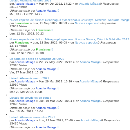
Listado Alemania octubre 2022
por
Acuario Malaga
»
Mar, 04 Oct 2022, 14:22
» en
Acuario Málaga
0
Respuestas
28123
Vistas
Último mensaje
por
Acuario Malaga
Mar, 04 Oct 2022, 14:22
Nueva especie de cíclido: Geophagus pyrocephalus Chuctaya, Nitschke, Andrade, Winge
por
Francistrus
»
Lun, 12 Sep 2022, 09:23
» en
Nuevas especies
0
Respuestas
12902
Vistas
Último mensaje
por
Francistrus
Lun, 12 Sep 2022, 09:23
Nueva especie de cíclido: Mikrogeophagus maculicauda Staeck, Ottoni & Schindler 2022
por
Francistrus
»
Lun, 12 Sep 2022, 09:08
» en
Nuevas especies
0
Respuestas
12718
Vistas
Último mensaje
por
Francistrus
Lun, 12 Sep 2022, 09:08
Llegada de peces de Alemania 26/05/22
por
Acuario Malaga
»
Vie, 27 May 2022, 15:15
» en
Acuario Málaga
0
Respuestas
12310
Vistas
Último mensaje
por
Acuario Malaga
Vie, 27 May 2022, 15:15
Listado Alemania marzo 2022
por
Acuario Malaga
»
Mar, 29 Mar 2022, 10:36
» en
Acuario Málaga
0
Respuestas
12919
Vistas
Último mensaje
por
Acuario Malaga
Mar, 29 Mar 2022, 10:36
Listado de corydoras en tienda
por
Acuario Malaga
»
Jue, 10 Mar 2022, 16:04
» en
Acuario Málaga
0
Respuestas
12828
Vistas
Último mensaje
por
Acuario Malaga
Jue, 10 Mar 2022, 16:04
Listado Alemania noviembre 2021
por
Acuario Malaga
»
Lun, 22 Nov 2021, 20:46
» en
Acuario Málaga
0
Respuestas
15475
Vistas
Último mensaje
por
Acuario Malaga