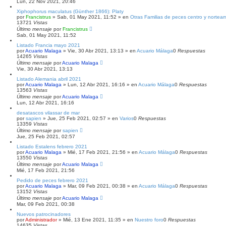
Lun, 22 Nov 2021, 20:46
Xiphophorus maculatus (Günther 1866): Platy
por
Francistrus
»
Sab, 01 May 2021, 11:52
» en
Otras Familias de peces centro y nortea
13721
Vistas
Último mensaje
por
Francistrus
Sab, 01 May 2021, 11:52
Listado Francia mayo 2021
por
Acuario Malaga
»
Vie, 30 Abr 2021, 13:13
» en
Acuario Málaga
0
Respuestas
14265
Vistas
Último mensaje
por
Acuario Malaga
Vie, 30 Abr 2021, 13:13
Listado Alemania abril 2021
por
Acuario Malaga
»
Lun, 12 Abr 2021, 16:16
» en
Acuario Málaga
0
Respuestas
13563
Vistas
Último mensaje
por
Acuario Malaga
Lun, 12 Abr 2021, 16:16
desatascos vilassar de mar
por
sapien
»
Jue, 25 Feb 2021, 02:57
» en
Varios
0
Respuestas
13359
Vistas
Último mensaje
por
sapien
Jue, 25 Feb 2021, 02:57
Listado Estalens febrero 2021
por
Acuario Malaga
»
Mié, 17 Feb 2021, 21:56
» en
Acuario Málaga
0
Respuestas
13550
Vistas
Último mensaje
por
Acuario Malaga
Mié, 17 Feb 2021, 21:56
Pedido de peces febrero 2021
por
Acuario Malaga
»
Mar, 09 Feb 2021, 00:38
» en
Acuario Málaga
0
Respuestas
13152
Vistas
Último mensaje
por
Acuario Malaga
Mar, 09 Feb 2021, 00:38
Nuevos patrocinadores
por
Administrador
»
Mié, 13 Ene 2021, 11:35
» en
Nuestro foro
0
Respuestas
14635
Vistas