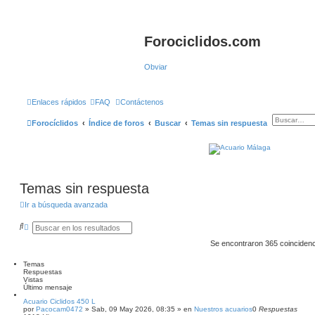
Forociclidos.com
Obviar
Enlaces rápidos
FAQ
Contáctenos
Forocíclidos
Índice de foros
Buscar
Temas sin respuesta
Temas sin respuesta
Ir a búsqueda avanzada
B
B
u
ú
s
s
Se encontraron 365 coinciden
c
q
a
u
Temas
r
e
Respuestas
d
Vistas
a
Último mensaje
a
v
Acuario Ciclidos 450 L
por
a
Pacocam0472
»
Sab, 09 May 2026, 08:35
» en
Nuestros acuarios
0
Respuestas