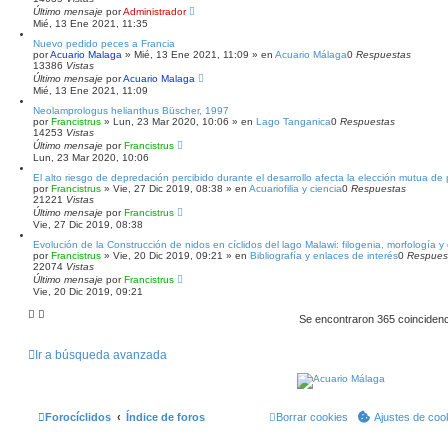
Último mensaje
por
Administrador
Mié, 13 Ene 2021, 11:35
Nuevo pedido peces a Francia
por
Acuario Malaga
»
Mié, 13 Ene 2021, 11:09
» en
Acuario Málaga
0
Respuestas
13386
Vistas
Último mensaje
por
Acuario Malaga
Mié, 13 Ene 2021, 11:09
Neolamprologus helianthus Büscher, 1997
por
Francistrus
»
Lun, 23 Mar 2020, 10:06
» en
Lago Tanganica
0
Respuestas
14253
Vistas
Último mensaje
por
Francistrus
Lun, 23 Mar 2020, 10:06
El alto riesgo de depredación percibido durante el desarrollo afecta la elección mutua de 
por
Francistrus
»
Vie, 27 Dic 2019, 08:38
» en
Acuariofilia y ciencia
0
Respuestas
21221
Vistas
Último mensaje
por
Francistrus
Vie, 27 Dic 2019, 08:38
Evolución de la Construcción de nidos en cíclidos del lago Malawi: filogenia, morfología 
por
Francistrus
»
Vie, 20 Dic 2019, 09:21
» en
Bibliografía y enlaces de interés
0
Respues
22074
Vistas
Último mensaje
por
Francistrus
Vie, 20 Dic 2019, 09:21
Se encontraron 365 coinciden
Ir a búsqueda avanzada
Forocíclidos
Índice de foros
Borrar cookies
Ajustes de coo