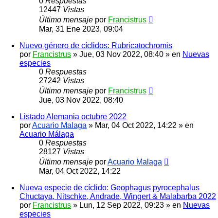
0
Respuestas
12447
Vistas
Último mensaje
por
Francistrus
Mar, 31 Ene 2023, 09:04
Nuevo género de cíclidos: Rubricatochromis
por
Francistrus
»
Jue, 03 Nov 2022, 08:40
» en
Nuevas
especies
0
Respuestas
27242
Vistas
Último mensaje
por
Francistrus
Jue, 03 Nov 2022, 08:40
Listado Alemania octubre 2022
por
Acuario Malaga
»
Mar, 04 Oct 2022, 14:22
» en
Acuario Málaga
0
Respuestas
28127
Vistas
Último mensaje
por
Acuario Malaga
Mar, 04 Oct 2022, 14:22
Nueva especie de cíclido: Geophagus pyrocephalus
Chuctaya, Nitschke, Andrade, Wingert & Malabarba 2022
por
Francistrus
»
Lun, 12 Sep 2022, 09:23
» en
Nuevas
especies