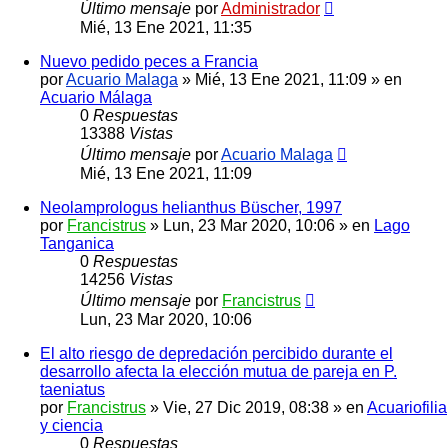
Último mensaje
por
Administrador
Mié, 13 Ene 2021, 11:35
Nuevo pedido peces a Francia
por
Acuario Malaga
»
Mié, 13 Ene 2021, 11:09
» en
Acuario Málaga
0
Respuestas
13388
Vistas
Último mensaje
por
Acuario Malaga
Mié, 13 Ene 2021, 11:09
Neolamprologus helianthus Büscher, 1997
por
Francistrus
»
Lun, 23 Mar 2020, 10:06
» en
Lago
Tanganica
0
Respuestas
14256
Vistas
Último mensaje
por
Francistrus
Lun, 23 Mar 2020, 10:06
El alto riesgo de depredación percibido durante el
desarrollo afecta la elección mutua de pareja en P.
taeniatus
por
Francistrus
»
Vie, 27 Dic 2019, 08:38
» en
Acuariofilia
y ciencia
0
Respuestas