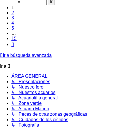
15
1
2
3
4
5
…
15
Siguiente
Ir a búsqueda avanzada
Ir a
ÁREA GENERAL
↳ Presentaciones
↳ Nuestro foro
↳ Nuestros acuarios
↳ Acuariofilia general
↳ Zona verde
↳ Acuario Marino
↳ Peces de otras zonas geográficas
↳ Cuidados de los cíclidos
↳ Fotografía