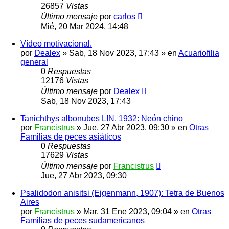
26857
Vistas
Último mensaje
por
carlos
Mié, 20 Mar 2024, 14:48
Vídeo motivacional.
por
Dealex
»
Sab, 18 Nov 2023, 17:43
» en
Acuariofilia
general
0
Respuestas
12176
Vistas
Último mensaje
por
Dealex
Sab, 18 Nov 2023, 17:43
Tanichthys albonubes LIN, 1932: Neón chino
por
Francistrus
»
Jue, 27 Abr 2023, 09:30
» en
Otras
Familias de peces asiáticos
0
Respuestas
17629
Vistas
Último mensaje
por
Francistrus
Jue, 27 Abr 2023, 09:30
Psalidodon anisitsi (Eigenmann, 1907): Tetra de Buenos
Aires
por
Francistrus
»
Mar, 31 Ene 2023, 09:04
» en
Otras
Familias de peces sudamericanos