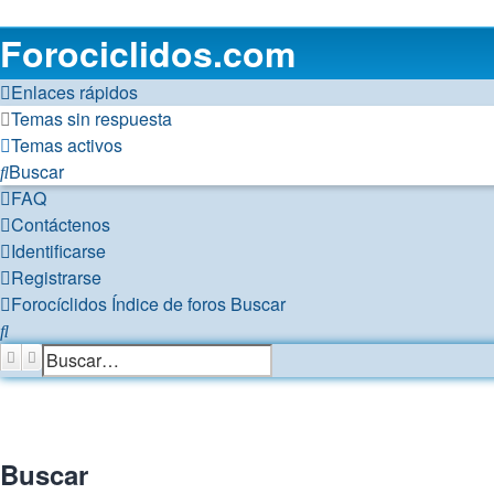
Forociclidos.com
Enlaces rápidos
Temas sin respuesta
Temas activos
Buscar
FAQ
Contáctenos
Identificarse
Registrarse
Forocíclidos
Índice de foros
Buscar
Buscar
Buscar
Búsqueda avanzada
Buscar