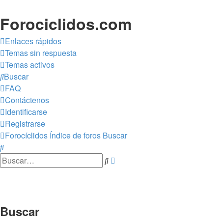
Forociclidos.com
Enlaces rápidos
Temas sin respuesta
Temas activos
Buscar
FAQ
Contáctenos
Identificarse
Registrarse
Forocíclidos
Índice de foros
Buscar
Buscar
Buscar
Búsqueda
avanzada
Buscar