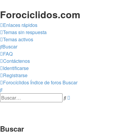
Forociclidos.com
Enlaces rápidos
Temas sin respuesta
Temas activos
Buscar
FAQ
Contáctenos
Identificarse
Registrarse
Forocíclidos
Índice de foros
Buscar
Buscar
Buscar
Búsqueda
avanzada
Buscar