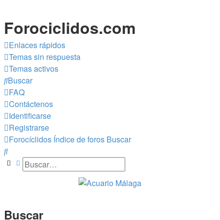
Forociclidos.com
Enlaces rápidos
Temas sin respuesta
Temas activos
Buscar
FAQ
Contáctenos
Identificarse
Registrarse
Forocíclidos
Índice de foros
Buscar
Buscar
Buscar
Búsqueda avanzada
Buscar