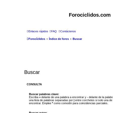
Forociclidos.com
Enlaces rápidos
FAQ
Contáctenos
Forocíclidos
Índice de foros
Buscar
Buscar
CONSULTA
Buscar palabras clave:
Escriba
+
delante de una palabra a encontrar y
-
delante de la palabr
una lista de palabras separadas por
|
entre corchetes si solo una de 
encontrar. Emplee
*
como comodín para coincidencias parciales.
Buscar autor: