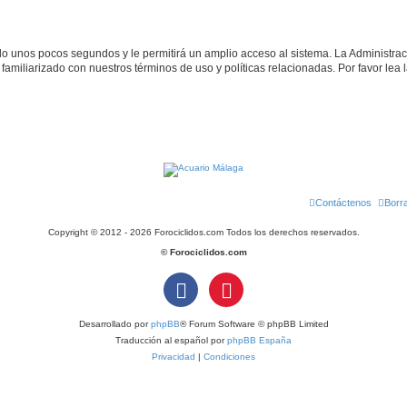
olo unos pocos segundos y le permitirá un amplio acceso al sistema. La Administra
familiarizado con nuestros términos de uso y políticas relacionadas. Por favor lea l
Contáctenos
Borr
Copyright © 2012 - 2026 Forociclidos.com Todos los derechos reservados.
© Forociclidos.com
Desarrollado por
phpBB
® Forum Software © phpBB Limited
Traducción al español por
phpBB España
Privacidad
|
Condiciones