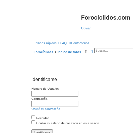
Forociclidos.com
Obviar
Enlaces rápidos
FAQ
Contáctenos
Buscar
Búsqueda avanzada
Forocíclidos
Índice de foros
Identificarse
Nombre de Usuario:
Contraseña:
Olvidé mi contraseña
Recordar
Ocultar mi estado de conexión en esta sesión