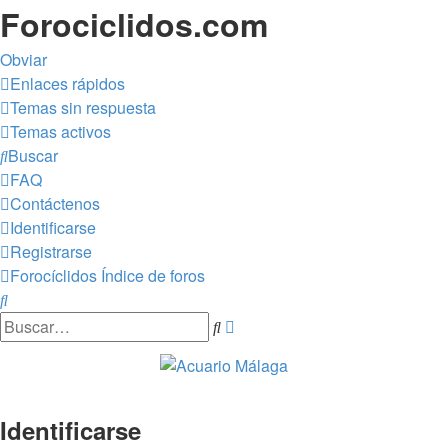
Forociclidos.com
Obviar
Enlaces rápidos
Temas sin respuesta
Temas activos
Buscar
FAQ
Contáctenos
Identificarse
Registrarse
Forocíclidos
Índice de foros
Buscar
Búsqueda
Buscar
avanzada
Identificarse