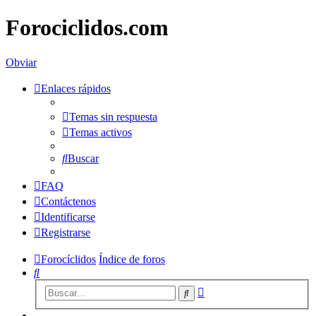
Forociclidos.com
Obviar
Enlaces rápidos
Temas sin respuesta
Temas activos
Buscar
FAQ
Contáctenos
Identificarse
Registrarse
Forocíclidos
Índice de foros
Buscar
Búsqueda
Buscar
avanzada