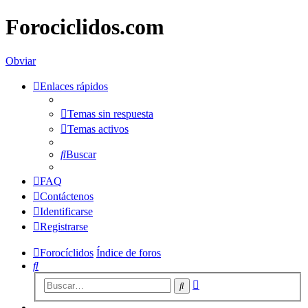
Forociclidos.com
Obviar
Enlaces rápidos
Temas sin respuesta
Temas activos
Buscar
FAQ
Contáctenos
Identificarse
Registrarse
Forocíclidos
Índice de foros
Buscar
Búsqueda
Buscar
avanzada