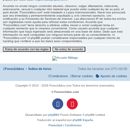
Acuerda no enviar ningun contenido abusivo, obsceno, vulgar, difamatorio, indecente,
amenazante, sexual o cualquier otro material que pueda violar cualquier ley de su país, el
país donde “Forociclidos.com” está instalado o Leyes Internacionales. Hacer eso provocará
que sea inmediata y permanentemente expulsado y, si lo creemos oportuno, con
notificación a su Proveedor de Servicios de Internet. Las direcciones IP de todos los envíos
son registradas como ayuda para reforzar estas condiciones. Acuerda que
“Forociclidos.com” tiene derecho a eliminar, editar, mover o cerrar cualquier tema en
cualquier momento que lo creamos conveniente. Como usuario acuerda que cualquier
información que haya ingresado será almacenada en una base de datos. Dado que esta
información no será compartida con ninguna tercera parte sin su consentimiento, ni
“Forociclidos.com” ni phpBB podrán considerarse responsables por cualquier intento de
hacking que conlleve a que los datos sean comprometidos.
Forocíclidos
Índice de foros
Todos los horarios son
UTC+02:00
Contáctenos
Borrar cookies
Ajustes de cookies
Copyright © 2012 - 2026 Forociclidos.com Todos los derechos reservados.
© Forociclidos.com
Desarrollado por
phpBB
® Forum Software © phpBB Limited
Traducción al español por
phpBB España
Privacidad
|
Condiciones