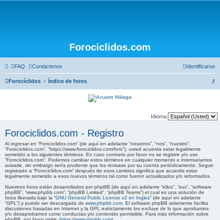
Forociclidos.com
FAQ
Contáctenos
Identificarse
B
Forocíclidos
Índice de foros
u
s
c
Idioma:
a
Forociclidos.com - Registro
r
Al ingresar en “Forociclidos.com” (de aquí en adelante “nosotros”, “nos”, “nuestro”,
“Forociclidos.com”, “https://www.forociclidos.com/foro”), usted acuerda estar legalmente
sometido a los siguientes términos. En caso contrario por favor no se registre y/o use
“Forociclidos.com”. Podemos cambiar estos términos en cualquier momento e intentaríamos
avisarle, sin embargo sería prudente que los revisase por su cuenta periódicamente. Seguir
registrado a “Forociclidos.com” después de esos cambios significa que acuerda estar
legalmente sometido a esos nuevos términos tal como fueron actualizados y/o reformados.
Nuestros foros están desarrollados por phpBB (de aquí en adelante “ellos”, “sus”, “software
phpBB”, “www.phpbb.com”, “phpBB Limited”, “phpBB Teams”) el cual es una solución de
foros liberada bajo la “
GNU General Public License v2 en Ingles
” (de aquí en adelante
“GPL”) y puede ser descargada de
www.phpbb.com
. El software phpBB solamente facilita
discusiones basadas en Internet y la GPL estrictamente los excluye de lo que aprobamos
y/o desaprobamos como conductas y/o contenido permisible. Para más información sobre
phpBB, por favor visite:
https://www.phpbb.com/
.