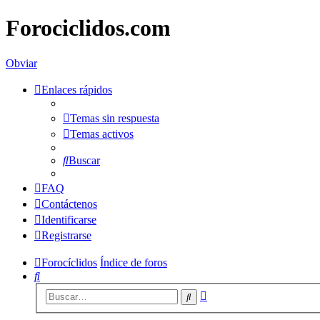
Forociclidos.com
Obviar
Enlaces rápidos
Temas sin respuesta
Temas activos
Buscar
FAQ
Contáctenos
Identificarse
Registrarse
Forocíclidos
Índice de foros
Buscar
Búsqueda
Buscar
avanzada