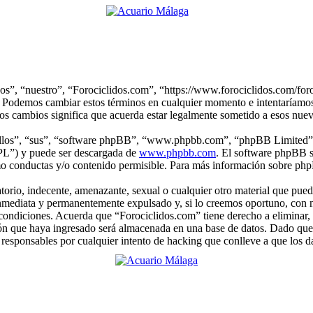
os”, “nuestro”, “Forociclidos.com”, “https://www.forociclidos.com/foro”
. Podemos cambiar estos términos en cualquier momento e intentaríamos 
os cambios significa que acuerda estar legalmente sometido a esos nuev
“ellos”, “sus”, “software phpBB”, “www.phpbb.com”, “phpBB Limited”, 
GPL”) y puede ser descargada de
www.phpbb.com
. El software phpBB s
o conductas y/o contenido permisible. Para más información sobre phpB
rio, indecente, amenazante, sexual o cualquier otro material que pueda
nmediata y permanentemente expulsado y, si lo creemos oportuno, con no
 condiciones. Acuerda que “Forociclidos.com” tiene derecho a eliminar,
 que haya ingresado será almacenada en una base de datos. Dado que e
responsables por cualquier intento de hacking que conlleve a que los 