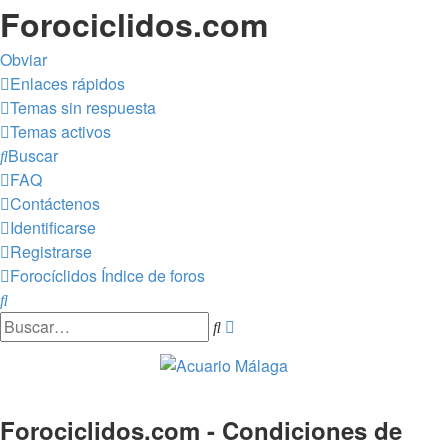
Forociclidos.com
Obviar
Enlaces rápidos
Temas sin respuesta
Temas activos
Buscar
FAQ
Contáctenos
Identificarse
Registrarse
Forocíclidos
Índice de foros
Buscar
Búsqueda
Buscar
avanzada
Forociclidos.com - Condiciones de