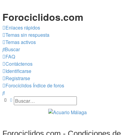
Forociclidos.com
Enlaces rápidos
Temas sin respuesta
Temas activos
Buscar
FAQ
Contáctenos
Identificarse
Registrarse
Forocíclidos
Índice de foros
Buscar
Buscar
Búsqueda avanzada
Forociclidos.com - Condiciones de