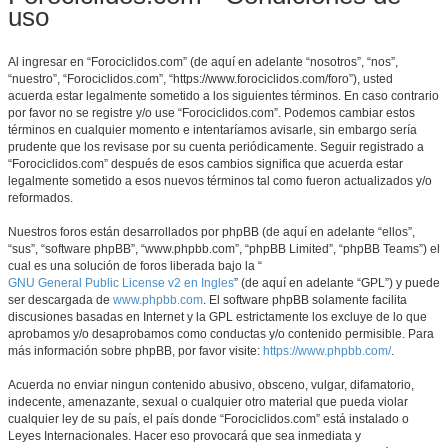
uso
Al ingresar en “Forociclidos.com” (de aquí en adelante “nosotros”, “nos”,
“nuestro”, “Forociclidos.com”, “https://www.forociclidos.com/foro”), usted
acuerda estar legalmente sometido a los siguientes términos. En caso contrario
por favor no se registre y/o use “Forociclidos.com”. Podemos cambiar estos
términos en cualquier momento e intentaríamos avisarle, sin embargo sería
prudente que los revisase por su cuenta periódicamente. Seguir registrado a
“Forociclidos.com” después de esos cambios significa que acuerda estar
legalmente sometido a esos nuevos términos tal como fueron actualizados y/o
reformados.
Nuestros foros están desarrollados por phpBB (de aquí en adelante “ellos”,
“sus”, “software phpBB”, “www.phpbb.com”, “phpBB Limited”, “phpBB Teams”) el
cual es una solución de foros liberada bajo la “
GNU General Public License v2 en Ingles
” (de aquí en adelante “GPL”) y puede
ser descargada de
www.phpbb.com
. El software phpBB solamente facilita
discusiones basadas en Internet y la GPL estrictamente los excluye de lo que
aprobamos y/o desaprobamos como conductas y/o contenido permisible. Para
más información sobre phpBB, por favor visite:
https://www.phpbb.com/
.
Acuerda no enviar ningun contenido abusivo, obsceno, vulgar, difamatorio,
indecente, amenazante, sexual o cualquier otro material que pueda violar
cualquier ley de su país, el país donde “Forociclidos.com” está instalado o
Leyes Internacionales. Hacer eso provocará que sea inmediata y