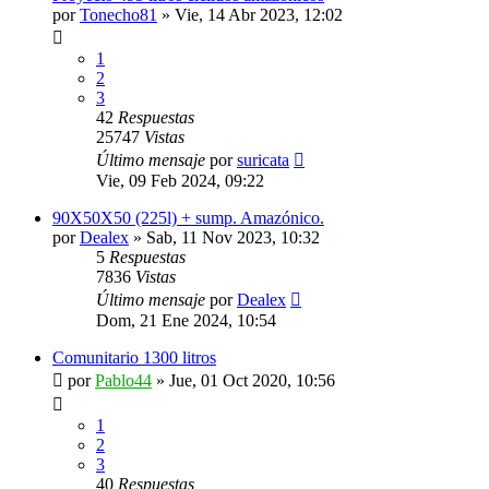
por
Tonecho81
»
Vie, 14 Abr 2023, 12:02
1
2
3
42
Respuestas
25747
Vistas
Último mensaje
por
suricata
Vie, 09 Feb 2024, 09:22
90X50X50 (225l) + sump. Amazónico.
por
Dealex
»
Sab, 11 Nov 2023, 10:32
5
Respuestas
7836
Vistas
Último mensaje
por
Dealex
Dom, 21 Ene 2024, 10:54
Comunitario 1300 litros
por
Pablo44
»
Jue, 01 Oct 2020, 10:56
1
2
3
40
Respuestas