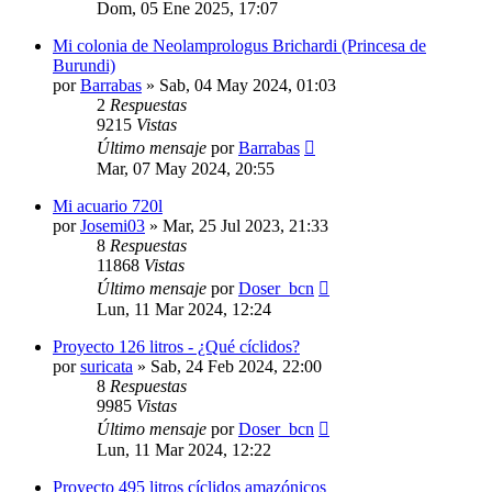
Dom, 05 Ene 2025, 17:07
Mi colonia de Neolamprologus Brichardi (Princesa de
Burundi)
por
Barrabas
»
Sab, 04 May 2024, 01:03
2
Respuestas
9215
Vistas
Último mensaje
por
Barrabas
Mar, 07 May 2024, 20:55
Mi acuario 720l
por
Josemi03
»
Mar, 25 Jul 2023, 21:33
8
Respuestas
11868
Vistas
Último mensaje
por
Doser_bcn
Lun, 11 Mar 2024, 12:24
Proyecto 126 litros - ¿Qué cíclidos?
por
suricata
»
Sab, 24 Feb 2024, 22:00
8
Respuestas
9985
Vistas
Último mensaje
por
Doser_bcn
Lun, 11 Mar 2024, 12:22
Proyecto 495 litros cíclidos amazónicos