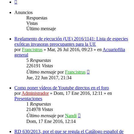
Siguiente
Anuncios
Respuestas
Vistas
Último mensaje
Reglamento de ejecución (UE) 2016/1141: Lista de especies
exóticas invasoras preocupantes para la UE
por
Francistrus
»
Mar, 26 Jul 2016, 09:23
» en
Acuariofilia
general
5
Respuestas
226191
Vistas
Último mensaje
por
Francistrus
Jue, 22 Jun 2017, 21:34
Como poner vídeos de Youtube directos en el foro
por
Administrador
»
Dom, 17 Ene 2016, 12:11
» en
Presentaciones
1
Respuestas
214978
Vistas
Último mensaje
por
Nandi
Dom, 17 Ene 2016, 12:14
RD 630/2013, por el que se regula el Catálogo español de