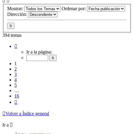
Mostrar:
Ordenar por:
Dirección:
394 temas
Página
1
Ir a la página:
de
16
1
2
3
4
5
…
16
Siguiente
Volver a Índice general
Ir a