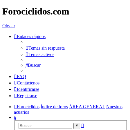
Forociclidos.com
Obviar
Enlaces rápidos
Temas sin respuesta
Temas activos
Buscar
FAQ
Contáctenos
Identificarse
Registrarse
Forocíclidos
Índice de foros
ÁREA GENERAL
Nuestros
acuarios
Buscar
Búsqueda
Buscar
avanzada