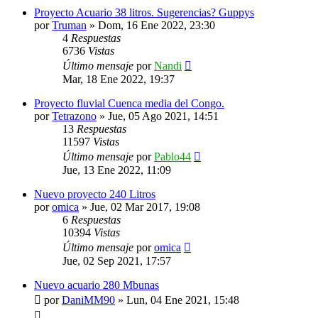
Proyecto Acuario 38 litros. Sugerencias? Guppys
por
Truman
»
Dom, 16 Ene 2022, 23:30
4
Respuestas
6736
Vistas
Último mensaje
por
Nandi
Mar, 18 Ene 2022, 19:37
Proyecto fluvial Cuenca media del Congo.
por
Tetrazono
»
Jue, 05 Ago 2021, 14:51
13
Respuestas
11597
Vistas
Último mensaje
por
Pablo44
Jue, 13 Ene 2022, 11:09
Nuevo proyecto 240 Litros
por
omica
»
Jue, 02 Mar 2017, 19:08
6
Respuestas
10394
Vistas
Último mensaje
por
omica
Jue, 02 Sep 2021, 17:57
Nuevo acuario 280 Mbunas
por
DaniMM90
»
Lun, 04 Ene 2021, 15:48