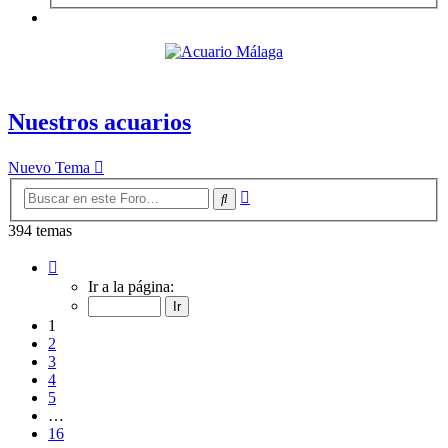
Nuestros acuarios
Nuevo Tema
Búsqueda
Buscar
avanzada
394 temas
Página
1
Ir a la página:
de
16
1
2
3
4
5
…
16