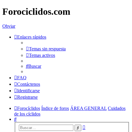
Forociclidos.com
Obviar
Enlaces rápidos
Temas sin respuesta
Temas activos
Buscar
FAQ
Contáctenos
Identificarse
Registrarse
Forocíclidos
Índice de foros
ÁREA GENERAL
Cuidados
de los cíclidos
Buscar
Búsqueda
Buscar
avanzada