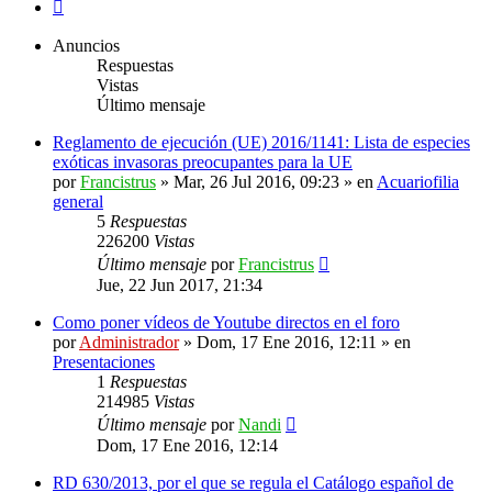
Siguiente
Anuncios
Respuestas
Vistas
Último mensaje
Reglamento de ejecución (UE) 2016/1141: Lista de especies
exóticas invasoras preocupantes para la UE
por
Francistrus
»
Mar, 26 Jul 2016, 09:23
» en
Acuariofilia
general
5
Respuestas
226200
Vistas
Último mensaje
por
Francistrus
Jue, 22 Jun 2017, 21:34
Como poner vídeos de Youtube directos en el foro
por
Administrador
»
Dom, 17 Ene 2016, 12:11
» en
Presentaciones
1
Respuestas
214985
Vistas
Último mensaje
por
Nandi
Dom, 17 Ene 2016, 12:14
RD 630/2013, por el que se regula el Catálogo español de