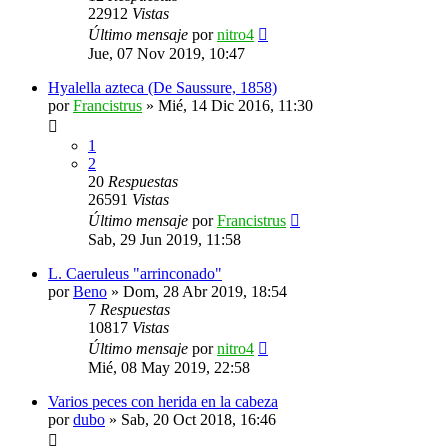
22912
Vistas
Último mensaje
por
nitro4
Jue, 07 Nov 2019, 10:47
Hyalella azteca (De Saussure, 1858)
por
Francistrus
»
Mié, 14 Dic 2016, 11:30
1
2
20
Respuestas
26591
Vistas
Último mensaje
por
Francistrus
Sab, 29 Jun 2019, 11:58
L. Caeruleus "arrinconado"
por
Beno
»
Dom, 28 Abr 2019, 18:54
7
Respuestas
10817
Vistas
Último mensaje
por
nitro4
Mié, 08 May 2019, 22:58
Varios peces con herida en la cabeza
por
dubo
»
Sab, 20 Oct 2018, 16:46