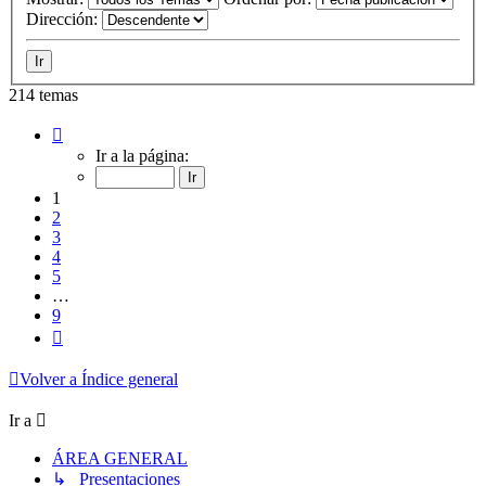
Dirección:
214 temas
Página
1
Ir a la página:
de
9
1
2
3
4
5
…
9
Siguiente
Volver a Índice general
Ir a
ÁREA GENERAL
↳ Presentaciones