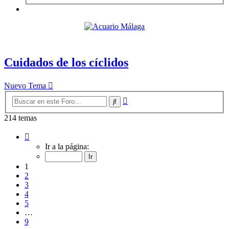
Cuidados de los cíclidos
Nuevo Tema
Búsqueda
Buscar
avanzada
214 temas
Página
1
Ir a la página:
de
9
1
2
3
4
5
…
9