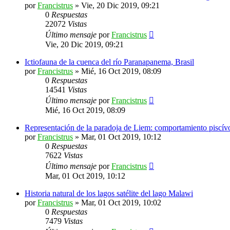
por
Francistrus
»
Vie, 20 Dic 2019, 09:21
0
Respuestas
22072
Vistas
Último mensaje
por
Francistrus
Vie, 20 Dic 2019, 09:21
Ictiofauna de la cuenca del río Paranapanema, Brasil
por
Francistrus
»
Mié, 16 Oct 2019, 08:09
0
Respuestas
14541
Vistas
Último mensaje
por
Francistrus
Mié, 16 Oct 2019, 08:09
Representación de la paradoja de Liem: comportamiento piscívor
por
Francistrus
»
Mar, 01 Oct 2019, 10:12
0
Respuestas
7622
Vistas
Último mensaje
por
Francistrus
Mar, 01 Oct 2019, 10:12
Historia natural de los lagos satélite del lago Malawi
por
Francistrus
»
Mar, 01 Oct 2019, 10:02
0
Respuestas
7479
Vistas