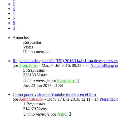
2
3
4
5
6
Siguiente
Anuncios
Respuestas
Vistas
Último mensaje
Reglamento de ejecución (UE) 2016/1141: Lista de especies ex
por
Francistrus
»
Mar, 26 Jul 2016, 09:23
» en
Acuariofilia gen
5
Respuestas
226193
Vistas
Último mensaje
por
Francistrus
Jue, 22 Jun 2017, 21:34
Como poner vídeos de Youtube directos en el foro
por
Administrador
»
Dom, 17 Ene 2016, 12:11
» en
Presentaci
1
Respuestas
214979
Vistas
Último mensaje
por
Nandi