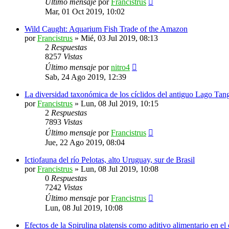
Último mensaje
por
Francistrus
Mar, 01 Oct 2019, 10:02
Wild Caught: Aquarium Fish Trade of the Amazon
por
Francistrus
»
Mié, 03 Jul 2019, 08:13
2
Respuestas
8257
Vistas
Último mensaje
por
nitro4
Sab, 24 Ago 2019, 12:39
La diversidad taxonómica de los cíclidos del antiguo Lago Tang
por
Francistrus
»
Lun, 08 Jul 2019, 10:15
2
Respuestas
7893
Vistas
Último mensaje
por
Francistrus
Jue, 22 Ago 2019, 08:04
Ictiofauna del río Pelotas, alto Uruguay, sur de Brasil
por
Francistrus
»
Lun, 08 Jul 2019, 10:08
0
Respuestas
7242
Vistas
Último mensaje
por
Francistrus
Lun, 08 Jul 2019, 10:08
Efectos de la Spirulina platensis como aditivo alimentario en e