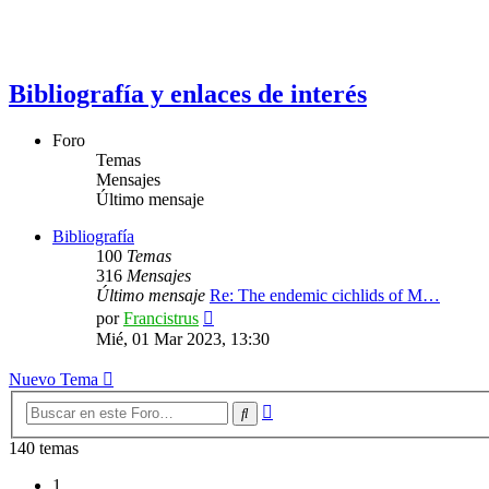
Bibliografía y enlaces de interés
Foro
Temas
Mensajes
Último mensaje
Bibliografía
100
Temas
316
Mensajes
Último mensaje
Re: The endemic cichlids of M…
Ver
por
Francistrus
último
Mié, 01 Mar 2023, 13:30
mensaje
Nuevo Tema
Búsqueda
Buscar
avanzada
140 temas
1