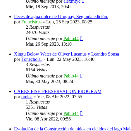
Último mensaje
por
alexmfyc
Mié, 18 Sep 2013, 20:42
Peces de agua dulce de Uruguay. Segunda edición.
por
Francistrus
»
Lun, 25 Sep 2023, 08:25
2
Respuestas
24076
Vistas
Último mensaje
por
Pablo44
Mar, 26 Sep 2023, 13:10
Xingu Below Water de Oliver Lucanus y Leandro Sousa
por
Tonecho81
»
Lun, 22 May 2023, 16:40
3
Respuestas
6154
Vistas
Último mensaje
por
Pablo44
Mar, 30 May 2023, 08:24
CARES FISH PRESERVATION PROGRAM
por
omica
»
Vie, 08 Abr 2022, 07:55
1
Respuestas
5351
Vistas
Último mensaje
por
Pablo44
Vie, 08 Abr 2022, 09:56
Evolución de la Construcción de nidos en cíclidos del lago Ma