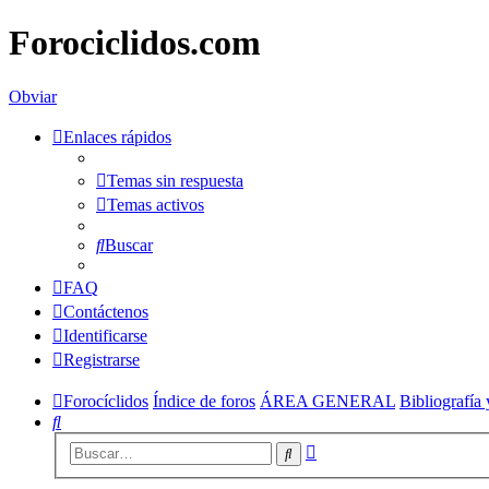
Forociclidos.com
Obviar
Enlaces rápidos
Temas sin respuesta
Temas activos
Buscar
FAQ
Contáctenos
Identificarse
Registrarse
Forocíclidos
Índice de foros
ÁREA GENERAL
Bibliografía 
Buscar
Búsqueda
Buscar
avanzada