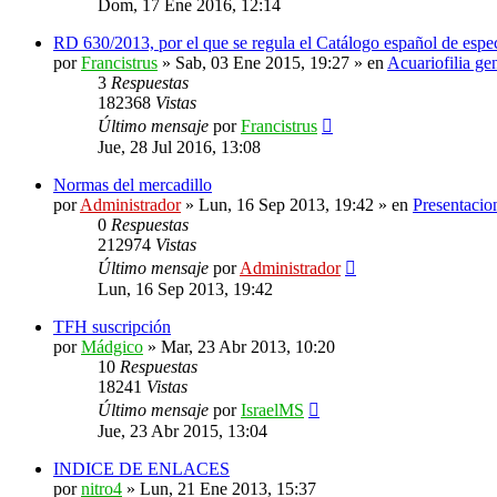
Dom, 17 Ene 2016, 12:14
RD 630/2013, por el que se regula el Catálogo español de espec
por
Francistrus
»
Sab, 03 Ene 2015, 19:27
» en
Acuariofilia ge
3
Respuestas
182368
Vistas
Último mensaje
por
Francistrus
Jue, 28 Jul 2016, 13:08
Normas del mercadillo
por
Administrador
»
Lun, 16 Sep 2013, 19:42
» en
Presentacio
0
Respuestas
212974
Vistas
Último mensaje
por
Administrador
Lun, 16 Sep 2013, 19:42
TFH suscripción
por
Mádgico
»
Mar, 23 Abr 2013, 10:20
10
Respuestas
18241
Vistas
Último mensaje
por
IsraelMS
Jue, 23 Abr 2015, 13:04
INDICE DE ENLACES
por
nitro4
»
Lun, 21 Ene 2013, 15:37