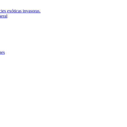
ies exóticas invasoras.
neral
nes