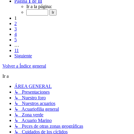
Página
1
de
11
Ir a la página:
1
2
3
4
5
…
11
Siguiente
Volver a Índice general
Ir a
ÁREA GENERAL
↳ Presentaciones
↳ Nuestro foro
↳ Nuestros acuarios
↳ Acuariofilia general
↳ Zona verde
↳ Acuario Marino
↳ Peces de otras zonas geográficas
↳ Cuidados de los cíclidos