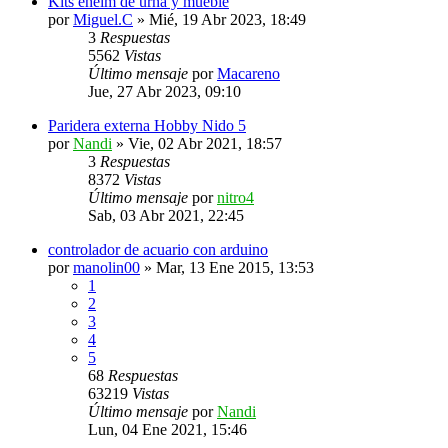
Kits eheim de urna y mueble
por
Miguel.C
»
Mié, 19 Abr 2023, 18:49
3
Respuestas
5562
Vistas
Último mensaje
por
Macareno
Jue, 27 Abr 2023, 09:10
Paridera externa Hobby Nido 5
por
Nandi
»
Vie, 02 Abr 2021, 18:57
3
Respuestas
8372
Vistas
Último mensaje
por
nitro4
Sab, 03 Abr 2021, 22:45
controlador de acuario con arduino
por
manolin00
»
Mar, 13 Ene 2015, 13:53
1
2
3
4
5
68
Respuestas
63219
Vistas
Último mensaje
por
Nandi
Lun, 04 Ene 2021, 15:46