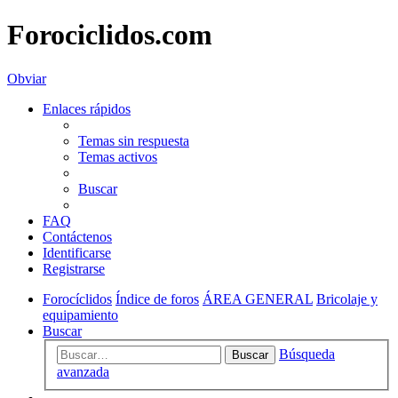
Forociclidos.com
Obviar
Enlaces rápidos
Temas sin respuesta
Temas activos
Buscar
FAQ
Contáctenos
Identificarse
Registrarse
Forocíclidos
Índice de foros
ÁREA GENERAL
Bricolaje y
equipamiento
Buscar
Búsqueda
Buscar
avanzada