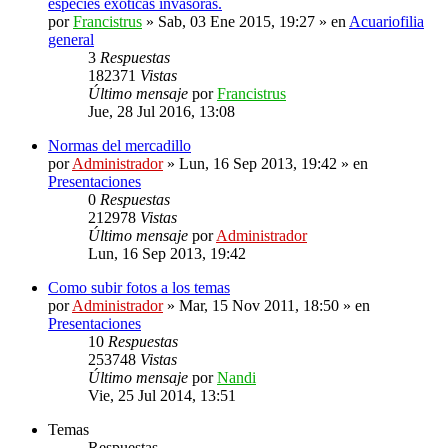
especies exóticas invasoras.
por
Francistrus
»
Sab, 03 Ene 2015, 19:27
» en
Acuariofilia
general
3
Respuestas
182371
Vistas
Último mensaje
por
Francistrus
Jue, 28 Jul 2016, 13:08
Normas del mercadillo
por
Administrador
»
Lun, 16 Sep 2013, 19:42
» en
Presentaciones
0
Respuestas
212978
Vistas
Último mensaje
por
Administrador
Lun, 16 Sep 2013, 19:42
Como subir fotos a los temas
por
Administrador
»
Mar, 15 Nov 2011, 18:50
» en
Presentaciones
10
Respuestas
253748
Vistas
Último mensaje
por
Nandi
Vie, 25 Jul 2014, 13:51
Temas
Respuestas