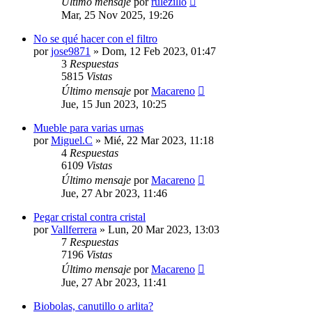
Último mensaje
por
rulezillo
Mar, 25 Nov 2025, 19:26
No se qué hacer con el filtro
por
jose9871
»
Dom, 12 Feb 2023, 01:47
3
Respuestas
5815
Vistas
Último mensaje
por
Macareno
Jue, 15 Jun 2023, 10:25
Mueble para varias urnas
por
Miguel.C
»
Mié, 22 Mar 2023, 11:18
4
Respuestas
6109
Vistas
Último mensaje
por
Macareno
Jue, 27 Abr 2023, 11:46
Pegar cristal contra cristal
por
Vallferrera
»
Lun, 20 Mar 2023, 13:03
7
Respuestas
7196
Vistas
Último mensaje
por
Macareno
Jue, 27 Abr 2023, 11:41
Biobolas, canutillo o arlita?