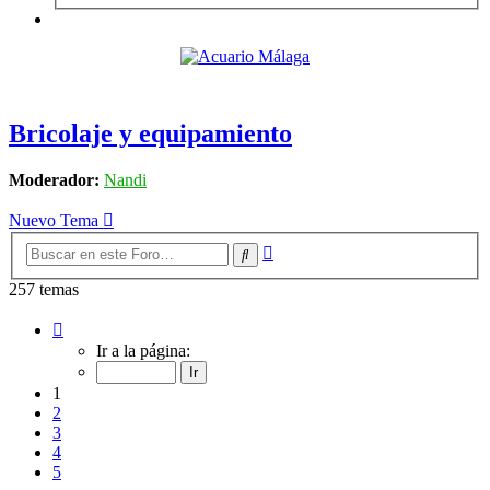
Bricolaje y equipamiento
Moderador:
Nandi
Nuevo Tema
Búsqueda
Buscar
avanzada
257 temas
Página
1
Ir a la página:
de
11
1
2
3
4
5