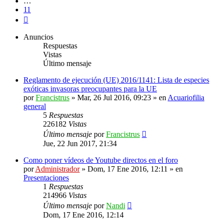
…
11
Siguiente
Anuncios
Respuestas
Vistas
Último mensaje
Reglamento de ejecución (UE) 2016/1141: Lista de especies
exóticas invasoras preocupantes para la UE
por
Francistrus
»
Mar, 26 Jul 2016, 09:23
» en
Acuariofilia
general
5
Respuestas
226182
Vistas
Último mensaje
por
Francistrus
Jue, 22 Jun 2017, 21:34
Como poner vídeos de Youtube directos en el foro
por
Administrador
»
Dom, 17 Ene 2016, 12:11
» en
Presentaciones
1
Respuestas
214966
Vistas
Último mensaje
por
Nandi
Dom, 17 Ene 2016, 12:14