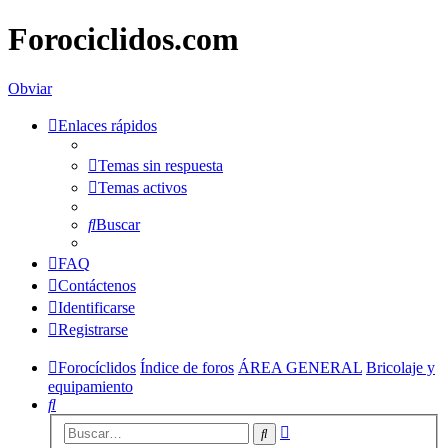
Forociclidos.com
Obviar
Enlaces rápidos
Temas sin respuesta
Temas activos
Buscar
FAQ
Contáctenos
Identificarse
Registrarse
Forocíclidos
Índice de foros
ÁREA GENERAL
Bricolaje y
equipamiento
Buscar
Búsqueda
Buscar
avanzada