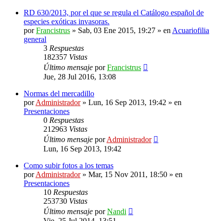
RD 630/2013, por el que se regula el Catálogo español de
especies exóticas invasoras.
por
Francistrus
»
Sab, 03 Ene 2015, 19:27
» en
Acuariofilia
general
3
Respuestas
182357
Vistas
Último mensaje
por
Francistrus
Jue, 28 Jul 2016, 13:08
Normas del mercadillo
por
Administrador
»
Lun, 16 Sep 2013, 19:42
» en
Presentaciones
0
Respuestas
212963
Vistas
Último mensaje
por
Administrador
Lun, 16 Sep 2013, 19:42
Como subir fotos a los temas
por
Administrador
»
Mar, 15 Nov 2011, 18:50
» en
Presentaciones
10
Respuestas
253730
Vistas
Último mensaje
por
Nandi
Vie, 25 Jul 2014, 13:51