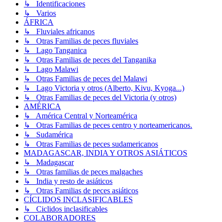
↳ Identificaciones
↳ Varios
ÁFRICA
↳ Fluviales africanos
↳ Otras Familias de peces fluviales
↳ Lago Tanganica
↳ Otras Familias de peces del Tanganika
↳ Lago Malawi
↳ Otras Familias de peces del Malawi
↳ Lago Victoria y otros (Alberto, Kivu, Kyoga...)
↳ Otras Familias de peces del Victoria (y otros)
AMÉRICA
↳ América Central y Norteamérica
↳ Otras Familias de peces centro y norteamericanos.
↳ Sudamérica
↳ Otras Familias de peces sudamericanos
MADAGASCAR, INDIA Y OTROS ASIÁTICOS
↳ Madagascar
↳ Otras familias de peces malgaches
↳ India y resto de asiáticos
↳ Otras Familias de peces asiáticos
CÍCLIDOS INCLASIFICABLES
↳ Ciclidos inclasificables
COLABORADORES