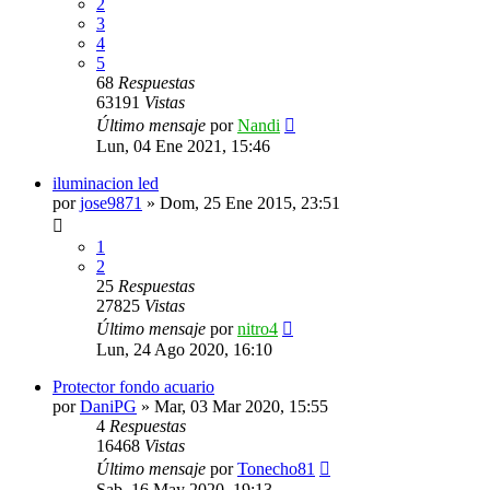
2
3
4
5
68
Respuestas
63191
Vistas
Último mensaje
por
Nandi
Lun, 04 Ene 2021, 15:46
iluminacion led
por
jose9871
»
Dom, 25 Ene 2015, 23:51
1
2
25
Respuestas
27825
Vistas
Último mensaje
por
nitro4
Lun, 24 Ago 2020, 16:10
Protector fondo acuario
por
DaniPG
»
Mar, 03 Mar 2020, 15:55
4
Respuestas
16468
Vistas
Último mensaje
por
Tonecho81
Sab, 16 May 2020, 19:13