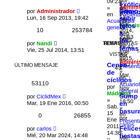
por
09:23
»
exótic
»
Admini
»
en
Como
Jue,
por
Administrador
invaso
»
en
Present
13
Lun, 16 Sep 2013, 19:42
subir
por
Lun,
Acuariofilia
Mar
Francis
fotos
16
general
10
253784
2014,
»
a
Sep
22:53
Sab,
2013,
los
por
Nandi
TEMAS
RESPUESTAS
03
19:42
temas
Vie, 25 Jul 2014, 13:51
Ene
»
VISTAS
por
2015,
en
Admini
Censo
19:27
ÚLTIMO MENSAJE
Present
43
»
»
de
Mar,
en
cíclidos
15
53110
Acuariofi
por
Nov
general
Mádgico
2011,
Sump
por
CiclidMex
»
18:50
Mar, 19 Ene 2016, 00:50
en
Sab,
»
basur
15
en
0
26855
por
Ene
Present
carlos
2011,
Felice
por
carlos
»
14:38
Mié, 20 Mar 2024, 14:48
fiestas
Mié,