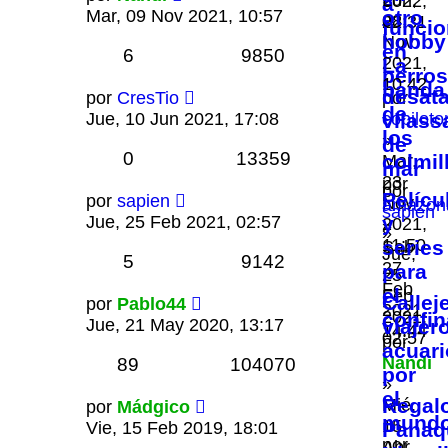
2022,
a
Mar, 09 Nov 2021, 10:57
otro
08
22:31
funcio
hobby
Nov
en
6
9850
2021,
La
perro
10:42
banda
desat
por
CresTio
por
de
Jue, 10 Jun 2021, 17:08
copilot
vilass
los
»
de
0
13359
colmil
Mar,
mar
23
por
por
Pelícu
por
sapien
Nov
amazon
sapien
Jue, 25 Feb 2021, 02:57
y
2021,
»
»
11:50
series
Sab,
Jue,
5
9142
27
para
25
Feb
el
Feb
Callej
por
Pablo44
2021,
2021,
confi
Jue, 21 May 2020, 13:17
viajer
14:44
02:57
por
acuari
Nandi
89
104070
por
»
el
Regal
Mié,
por
Mádgico
mund
15
Vie, 15 Feb 2019, 18:01
Panaq
por
Abr