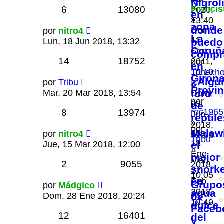
Nigrol
Francis
6
13080
2020,
en
»
13:40
zona
donde
Dom,
por
nitro4
La
11
Lun, 18 Jun 2018, 13:32
puedo
Coruñ
Sep
compr
14
18752
2011,
por
en
10:10
Tonech
Giron
¿Algú
por
Tribu
»
Provin
Mar, 20 Mar 2018, 13:54
foro
Dom,
por
03
de
roc1965
8
13974
Jun
reptil
»
2018,
por
Malawi
Jue,
por
nitro4
12:13
Tribu
18
Jue, 15 Mar 2018, 12:00
el
»
Ene
mejor
Mar,
2
9055
2018,
snorke
27
10:05
en
Feb
Grupo
por
Mádgico
2018,
agua
Dom, 28 Ene 2018, 20:24
de
18:49
dulce
Faceb
12
16401
del
y