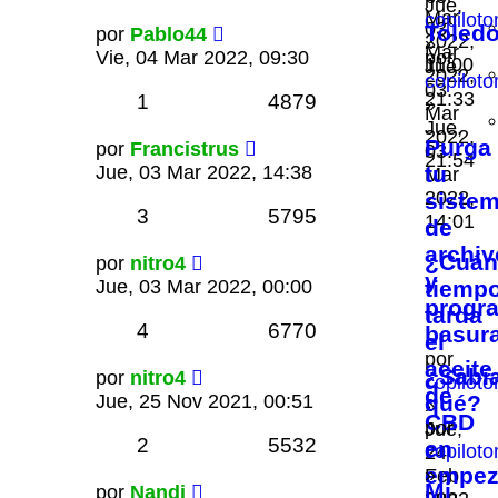
Jue,
Mar
copilot
03
Toled
por
Pablo44
2022,
»
Mar
Vie, 04 Mar 2022, 09:30
por
11:00
Jue,
2022,
copilot
03
21:33
1
4879
»
Mar
Jue,
2022,
Purga
por
Francistrus
03
21:54
Jue, 03 Mar 2022, 14:38
tu
Mar
2022,
siste
3
5795
14:01
de
archiv
¿Cuán
por
nitro4
y
Jue, 03 Mar 2022, 00:00
tiemp
progr
tarda
4
6770
basur
el
por
aceite
¿Sabí
por
nitro4
copilot
de
Jue, 25 Nov 2021, 00:51
qué?
»
CBD
por
Jue,
2
5532
en
copilot
24
empez
»
Feb
Mi
por
Nandi
Lun,