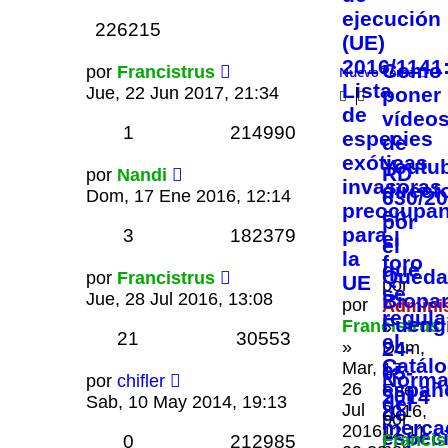
ejecución
226215
(UE)
2016/1141
Como
por
Francistrus
Nuevo Tema
Lista
Jue, 22 Jun 2017, 21:34
poner
de
vídeo
1
214990
especies
de
exóticas
Youtu
RD
por
Nandi
invasoras
direct
Dom, 17 Ene 2016, 12:14
630/20
preocupan
en
por
para
3
182379
el
el
la
foro
que
Queda
por
Francistrus
UE
por
se
Jue, 28 Jul 2016, 13:08
Biopa
por
Admini
regula
Fuengi
Francistrus
»
21
30553
el
»
24-
Dom,
Catál
Mar,
17
05-
Norma
por
chifler
españ
26
Ene
2014
Sab, 10 May 2014, 19:13
del
Jul
2016,
de
por
mercad
2016,
12:11
espec
Francis
0
212985