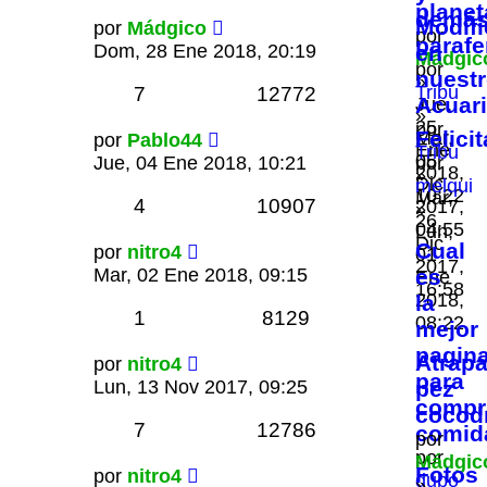
planet
demá
Modif
por
Mádgico
por
parafe
Dom, 28 Ene 2018, 20:19
en
Mádgic
por
nuest
»
Tribu
7
12772
Acuar
Jue,
»
25
por
Felici
Mar,
por
Pablo44
Ene
Tribu
05
Jue, 04 Ene 2018, 10:21
por
2018,
»
Dic
melqui
10:22
Mar,
4
10907
2017,
»
26
04:55
Lun,
Dic
Cual
por
nitro4
01
2017,
Mar, 02 Ene 2018, 09:15
es
Ene
16:58
2018,
la
1
8129
08:22
mejor
pagin
Atrap
por
nitro4
para
Lun, 13 Nov 2017, 09:25
pez
compr
cocodr
7
12786
comid
por
por
Mádgic
Fotos
por
nitro4
dubo
»