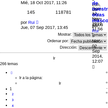
Mié, 18 Oct 2017, 11:26
de
»
Lun,
nuest
Dom,
09
145
118781
12
otras
Oct
Nov
2017,
masco
por
Rui
2017,
16:08
por
Jue, 07 Sep 2017, 13:45
11:56
Rui
Mostrar:
»
Mar,
Ordenar por:
02
Dirección:
Sep
2014,
12:07
266 temas
Página
1
de
11
Ir a la página:
1
2
3
4