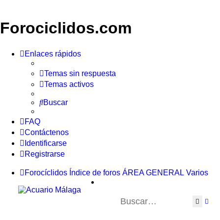
Forociclidos.com
Enlaces rápidos
Temas sin respuesta
Temas activos
Buscar
FAQ
Contáctenos
Identificarse
Registrarse
Forocíclidos
Índice de foros
ÁREA GENERAL
Varios
Buscar
Bús