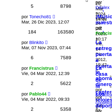
por
20
5
8798
Dealex
Mar
1
»
2024,
¡Músi
por
Tonecho81
Dom,
14:48
2
Mar, 26 Dic 2023, 12:07
maest
24
por
Dic
184
163580
3
Francis
2023,
»
10:17
La
por
Blinkito
Vie,
Mar, 07 Nov 2023, 07:44
entreg
14
puerta
Dic
6
7589
2012,
a
19:42
puerta
La
por
Francistrus
le
Vie, 04 Mar 2022, 12:39
casa
ahorra
de
2
5622
dinero
la
por
canter
Los
por
Pablo44
copilot
por
Vie, 04 Mar 2022, 09:33
reloje
»
copilot
deport
Jue,
»
2
5358
03
por