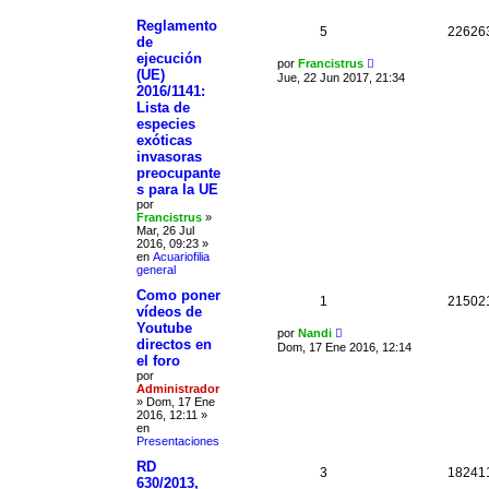
Reglamento
5
22626
de
ejecución
por
Francistrus
(UE)
Jue, 22 Jun 2017, 21:34
2016/1141:
Lista de
especies
exóticas
invasoras
preocupante
s para la UE
por
Francistrus
»
Mar, 26 Jul
2016, 09:23
»
en
Acuariofilia
general
Como poner
1
21502
vídeos de
Youtube
por
Nandi
directos en
Dom, 17 Ene 2016, 12:14
el foro
por
Administrador
»
Dom, 17 Ene
2016, 12:11
»
en
Presentaciones
RD
3
18241
630/2013,