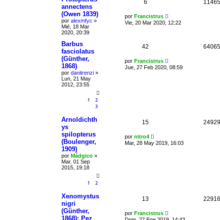
6
1146
annectens
(Owen 1839)
por
Francistrus
por
alexmfyc
»
Vie, 20 Mar 2020, 12:22
Mié, 18 Mar
2020, 20:39
Barbus
42
6406
fasciolatus
(Günther,
por
Francistrus
1868)
Jue, 27 Feb 2020, 08:59
por
danitrenzi
»
Lun, 21 May
2012, 23:55
1
2
3
Arnoldichth
15
2492
ys
spilopterus
por
nitro4
(Boulenger,
Mar, 28 May 2019, 16:03
1909)
por
Mádgico
»
Mar, 01 Sep
2015, 19:18
1
2
Xenomystus
13
2291
nigri
(Günther,
por
Francistrus
1868): Pez
Dom, 27 Ene 2019, 14:43