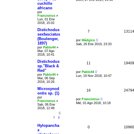
cuchillo
africano
por
Francistrus
»
Lun, 01 Ene
2018, 15:02
Distichodus
7
1311
sexfasciatus
(Boulenger,
por
Mádgico
1897)
Sab, 26 Ene 2019, 23:33
por
Pablo44
»
Mar, 07 Ago
2018, 10:41
Distichodus
11
1940
sp."Black &
Red"
por
Pablo44
por
Pablo44
»
Lun, 19 Nov 2018, 10:47
Mar, 06 Sep
2016, 10:26
Microsynod
16
2479
ontis sp. (1)
por
por
Francistrus
Francistrus
»
Mié, 01 Ago 2018, 10:18
Sab, 06 Ene
2018, 12:48
1
2
Hylopancha
0
1096
x