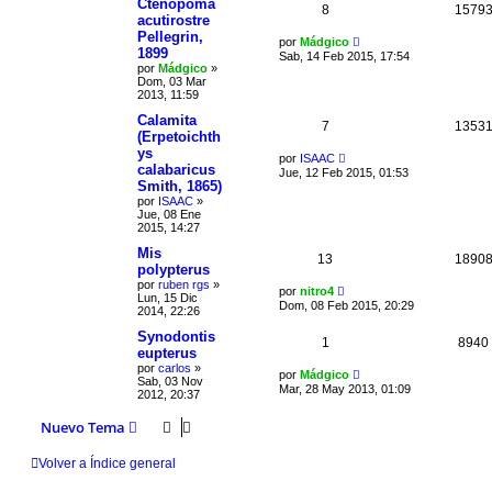
Ctenopoma
8
1579
acutirostre
Pellegrin,
por
Mádgico
1899
Sab, 14 Feb 2015, 17:54
por
Mádgico
»
Dom, 03 Mar
2013, 11:59
Calamita
7
1353
(Erpetoichth
ys
por
ISAAC
calabaricus
Jue, 12 Feb 2015, 01:53
Smith, 1865)
por
ISAAC
»
Jue, 08 Ene
2015, 14:27
Mis
13
1890
polypterus
por
ruben rgs
»
por
nitro4
Lun, 15 Dic
Dom, 08 Feb 2015, 20:29
2014, 22:26
Synodontis
1
8940
eupterus
por
carlos
»
por
Mádgico
Sab, 03 Nov
Mar, 28 May 2013, 01:09
2012, 20:37
Nuevo Tema
Volver a Índice general