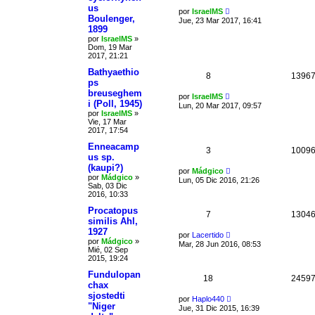
us
por
IsraelMS
Boulenger,
Jue, 23 Mar 2017, 16:41
1899
por
IsraelMS
»
Dom, 19 Mar
2017, 21:21
Bathyaethio
8
1396
ps
breuseghem
por
IsraelMS
i (Poll, 1945)
Lun, 20 Mar 2017, 09:57
por
IsraelMS
»
Vie, 17 Mar
2017, 17:54
Enneacamp
3
1009
us sp.
(kaupi?)
por
Mádgico
por
Mádgico
»
Lun, 05 Dic 2016, 21:26
Sab, 03 Dic
2016, 10:33
Procatopus
7
1304
similis Ahl,
1927
por
Lacertido
por
Mádgico
»
Mar, 28 Jun 2016, 08:53
Mié, 02 Sep
2015, 19:24
Fundulopan
18
2459
chax
sjostedti
por
Haplo440
"Niger
Jue, 31 Dic 2015, 16:39