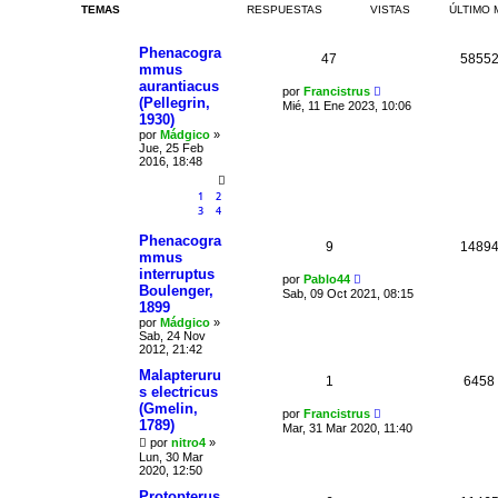
TEMAS
RESPUESTAS
VISTAS
ÚLTIMO 
Phenacogra
47
5855
mmus
aurantiacus
por
Francistrus
(Pellegrin,
Mié, 11 Ene 2023, 10:06
1930)
por
Mádgico
»
Jue, 25 Feb
2016, 18:48
1
2
3
4
Phenacogra
9
1489
mmus
interruptus
por
Pablo44
Boulenger,
Sab, 09 Oct 2021, 08:15
1899
por
Mádgico
»
Sab, 24 Nov
2012, 21:42
Malapteruru
1
6458
s electricus
(Gmelin,
por
Francistrus
1789)
Mar, 31 Mar 2020, 11:40
por
nitro4
»
Lun, 30 Mar
2020, 12:50
Protopterus