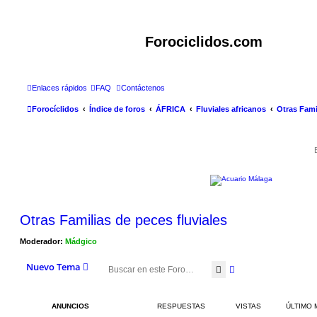
Forociclidos.com
Enlaces rápidos
FAQ
Contáctenos
Forocíclidos
Índice de foros
ÁFRICA
Fluviales africanos
Otras Fami
Otras Familias de peces fluviales
Moderador:
Mádgico
Nuevo Tema
Buscar
Búsqueda avanza
ANUNCIOS
RESPUESTAS
VISTAS
ÚLTIMO 