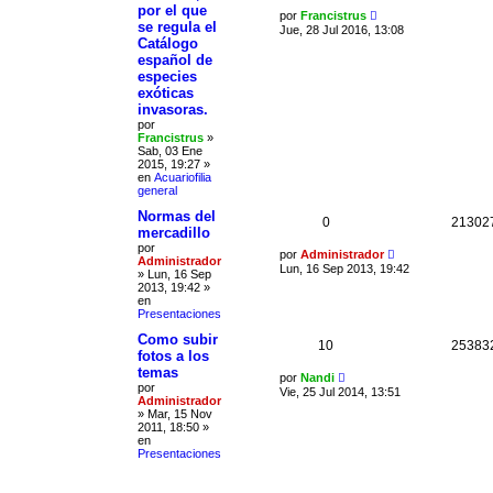
por el que
por
Francistrus
se regula el
Jue, 28 Jul 2016, 13:08
Catálogo
español de
especies
exóticas
invasoras.
por
Francistrus
»
Sab, 03 Ene
2015, 19:27
»
en
Acuariofilia
general
Normas del
0
21302
mercadillo
por
por
Administrador
Administrador
Lun, 16 Sep 2013, 19:42
»
Lun, 16 Sep
2013, 19:42
»
en
Presentaciones
Como subir
10
25383
fotos a los
temas
por
Nandi
por
Vie, 25 Jul 2014, 13:51
Administrador
»
Mar, 15 Nov
2011, 18:50
»
en
Presentaciones