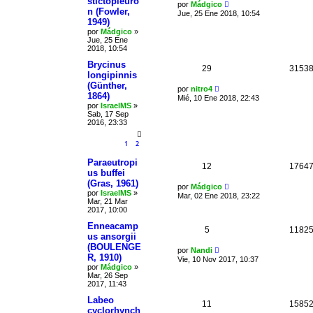
stictopleuro
por
Mádgico
n (Fowler,
Jue, 25 Ene 2018, 10:54
1949)
por
Mádgico
»
Jue, 25 Ene
2018, 10:54
Brycinus
29
3153
longipinnis
(Günther,
por
nitro4
1864)
Mié, 10 Ene 2018, 22:43
por
IsraelMS
»
Sab, 17 Sep
2016, 23:33
1
2
Paraeutropi
12
1764
us buffei
(Gras, 1961)
por
Mádgico
por
IsraelMS
»
Mar, 02 Ene 2018, 23:22
Mar, 21 Mar
2017, 10:00
Enneacamp
5
1182
us ansorgii
(BOULENGE
por
Nandi
R, 1910)
Vie, 10 Nov 2017, 10:37
por
Mádgico
»
Mar, 26 Sep
2017, 11:43
Labeo
11
1585
cyclorhynch