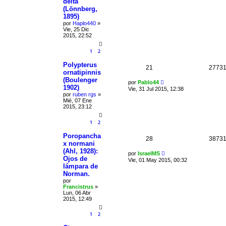
delta"
(Lönnberg,
1895)
por
Haplo440
»
Vie, 25 Dic
2015, 22:52
1
2
Polypterus
21
2773
ornatipinnis
(Boulenger
por
Pablo44
1902)
Vie, 31 Jul 2015, 12:38
por
ruben rgs
»
Mié, 07 Ene
2015, 23:12
1
2
Poropancha
28
3873
x normani
(Ahl, 1928):
por
IsraelMS
Ojos de
Vie, 01 May 2015, 00:32
lámpara de
Norman.
por
Francistrus
»
Lun, 06 Abr
2015, 12:49
1
2