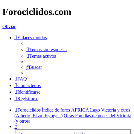
Forociclidos.com
Obviar
Enlaces rápidos
Temas sin respuesta
Temas activos
Buscar
FAQ
Contáctenos
Identificarse
Registrarse
Forocíclidos
Índice de foros
ÁFRICA
Lago Victoria y otros
(Alberto, Kivu, Kyoga...)
Otras Familias de peces del Victoria
(y otros)
Buscar
Búsqueda