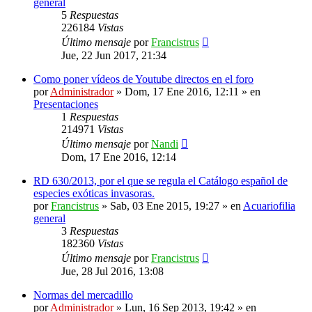
general
5
Respuestas
226184
Vistas
Último mensaje
por
Francistrus
Jue, 22 Jun 2017, 21:34
Como poner vídeos de Youtube directos en el foro
por
Administrador
»
Dom, 17 Ene 2016, 12:11
» en
Presentaciones
1
Respuestas
214971
Vistas
Último mensaje
por
Nandi
Dom, 17 Ene 2016, 12:14
RD 630/2013, por el que se regula el Catálogo español de
especies exóticas invasoras.
por
Francistrus
»
Sab, 03 Ene 2015, 19:27
» en
Acuariofilia
general
3
Respuestas
182360
Vistas
Último mensaje
por
Francistrus
Jue, 28 Jul 2016, 13:08
Normas del mercadillo
por
Administrador
»
Lun, 16 Sep 2013, 19:42
» en