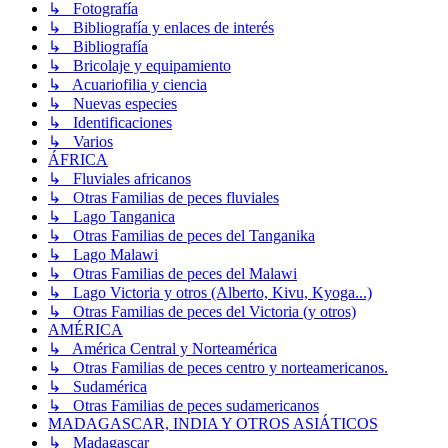
↳ Fotografía
↳ Bibliografía y enlaces de interés
↳ Bibliografía
↳ Bricolaje y equipamiento
↳ Acuariofilia y ciencia
↳ Nuevas especies
↳ Identificaciones
↳ Varios
ÁFRICA
↳ Fluviales africanos
↳ Otras Familias de peces fluviales
↳ Lago Tanganica
↳ Otras Familias de peces del Tanganika
↳ Lago Malawi
↳ Otras Familias de peces del Malawi
↳ Lago Victoria y otros (Alberto, Kivu, Kyoga...)
↳ Otras Familias de peces del Victoria (y otros)
AMÉRICA
↳ América Central y Norteamérica
↳ Otras Familias de peces centro y norteamericanos.
↳ Sudamérica
↳ Otras Familias de peces sudamericanos
MADAGASCAR, INDIA Y OTROS ASIÁTICOS
↳ Madagascar