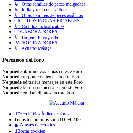
↳ Otras familias de peces malgaches
↳ India y resto de asiáticos
↳ Otras Familias de peces asiáticos
CÍCLIDOS INCLASIFICABLES
↳ Ciclidos inclasificables
COLABORADORES
↳ Bioparc Fuengirola
PATROCINADORES
↳ Acuario Málaga
Permisos del foro
No puede
abrir nuevos temas en este Foro
No puede
responder a temas en este Foro
No puede
editar sus mensajes en este Foro
No puede
borrar sus mensajes en este Foro
No puede
enviar adjuntos en este Foro
Forocíclidos
Índice de foros
Todos los horarios son
UTC+02:00
Ajustes de cookies
Borrar cookies