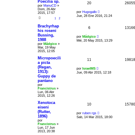
Poecilia sp.
20
2605
por
ManuCD
»
Dom, 26 Abr
por
Hugogallo
2015, 17:57
Jue, 28 Ene 2016, 21:24
1
2
Brachyrhap
6
1316
his roseni
Bussing,
por
Mádgico
1988
Mié, 20 May 2015, 13:29
por
Mádgico
»
Mar, 19 May
2015, 12:05
Micropoecili
11
1981
a picta
(Regan,
por
IsraelMS
1913):
Jue, 09 Abr 2015, 12:18
Guppy de
pantano
por
Francistrus
»
Lun, 06 Abr
2015, 12:26
Xenotoca
10
1578
eiseni
(Rutter,
por
ruben rgs
1896)
Sab, 14 Mar 2015, 18:00
por
Francistrus
»
Lun, 17 Jun
2013, 20:38