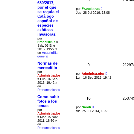
630/2013,
por el que
por
Francistrus
se regula el
Jue, 28 Jul 2016, 13:08
Catálogo
español de
especies
exóticas
invasoras.
por
Francistrus
»
Sab, 03 Ene
2015, 19:27
»
en
Acuariofilia
general
Normas del
0
21297
mercadillo
por
por
Administrador
Administrador
Lun, 16 Sep 2013, 19:42
»
Lun, 16 Sep
2013, 19:42
»
en
Presentaciones
Como subir
10
25374
fotos a los
temas
por
Nandi
por
Vie, 25 Jul 2014, 13:51
Administrador
»
Mar, 15 Nov
2011, 18:50
»
en
Presentaciones