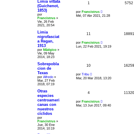
Limia vittata
1
5752
(Guichenot,
1853)
por
Francistrus
por
Mié, 07 Abr 2021, 21:28
Francistrus
»
Vie, 26 Feb
2021, 20:54
Limia
11
1889
nigrofasciat
a Regan,
por
Francistrus
1913
Lun, 22 Feb 2021, 19:19
por
Mádgico
»
Vie, 09 May
2014, 18:23
Sobrepobla
10
1625
cion de
Texas
por
Tribu
por
Alfredo
»
Mar, 20 Mar 2018, 13:20
Mar, 27 Feb
2018, 07:19
Otras
4
1132
especies
centroameri
por
Francistrus
canas con
Mar, 13 Jun 2017, 09:40
nuestros
cíclidos
por
Francistrus
»
Jue, 30 Ene
2014, 10:19