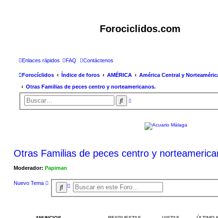
Forociclidos.com
Enlaces rápidos
FAQ
Contáctenos
Forocíclidos
Índice de foros
AMÉRICA
América Central y Norteaméric
Otras Familias de peces centro y norteamericanos.
B
B
ú
u
s
s
q
c
u
e
a
d
r
a
a
v
Otras Familias de peces centro y norteamerica
a
n
z
Moderador:
Papiman
a
d
a
Nuevo Tema
B
B
ú
u
s
s
q
c
u
e
a
ANUNCIOS
RESPUESTAS
VISTAS
ÚLTIMO 