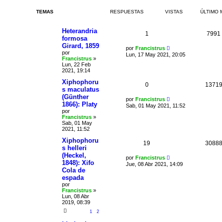
TEMAS
RESPUESTAS
VISTAS
ÚLTIMO 
Heterandria
1
7991
formosa
Girard, 1859
por
Francistrus
por
Lun, 17 May 2021, 20:05
Francistrus
»
Lun, 22 Feb
2021, 19:14
Xiphophoru
0
1371
s maculatus
(Günther
por
Francistrus
1866): Platy
Sab, 01 May 2021, 11:52
por
Francistrus
»
Sab, 01 May
2021, 11:52
Xiphophoru
19
3088
s helleri
(Heckel,
por
Francistrus
1848): Xifo
Jue, 08 Abr 2021, 14:09
Cola de
espada
por
Francistrus
»
Lun, 08 Abr
2019, 08:39
1
2