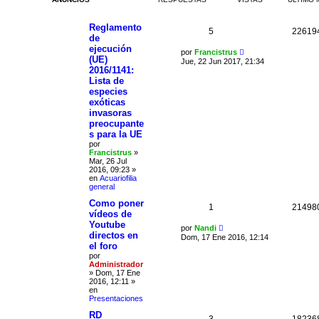
d
r
a
a
Reglamento
v
5
22619
a
de
n
ejecución
por
Francistrus
z
(UE)
Jue, 22 Jun 2017, 21:34
a
2016/1141:
d
a
Lista de
especies
exóticas
invasoras
preocupante
s para la UE
por
Francistrus
»
Mar, 26 Jul
2016, 09:23
»
en
Acuariofilia
general
Como poner
1
21498
vídeos de
Youtube
por
Nandi
directos en
Dom, 17 Ene 2016, 12:14
el foro
por
Administrador
»
Dom, 17 Ene
2016, 12:11
»
en
Presentaciones
RD
3
18236