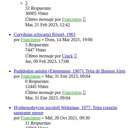
3
32
Respuestas
36005
Vistas
Último mensaje
por
Francistrus
Mar, 21 Feb 2023, 12:42
Corydoras schwartzi Rössel, 1963
por
Francistrus
»
Dom, 14 Mar 2021, 19:06
5
Respuestas
7447
Vistas
Último mensaje
por
Crack
Jue, 09 Feb 2023, 17:08
Psalidodon anisitsi (Eigenmann, 1907): Tetra de Buenos Aires
por
Francistrus
»
Mar, 31 Ene 2023, 09:04
0
Respuestas
12445
Vistas
Último mensaje
por
Francistrus
Mar, 31 Ene 2023, 09:04
Hyphessobrycon socolofi Weitzman, 1977: Tetra corazón
sangrante menor
por
Francistrus
»
Mié, 20 Oct 2021, 09:30
11
Respuestas