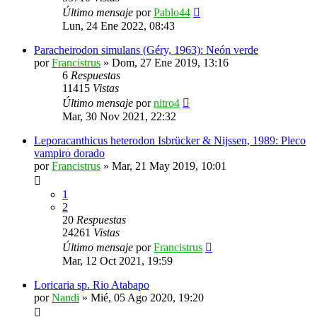
Último mensaje
por
Pablo44
Lun, 24 Ene 2022, 08:43
Paracheirodon simulans (Géry, 1963): Neón verde
por
Francistrus
»
Dom, 27 Ene 2019, 13:16
6
Respuestas
11415
Vistas
Último mensaje
por
nitro4
Mar, 30 Nov 2021, 22:32
Leporacanthicus heterodon Isbrücker & Nijssen, 1989: Pleco
vampiro dorado
por
Francistrus
»
Mar, 21 May 2019, 10:01
1
2
20
Respuestas
24261
Vistas
Último mensaje
por
Francistrus
Mar, 12 Oct 2021, 19:59
Loricaria sp. Rio Atabapo
por
Nandi
»
Mié, 05 Ago 2020, 19:20