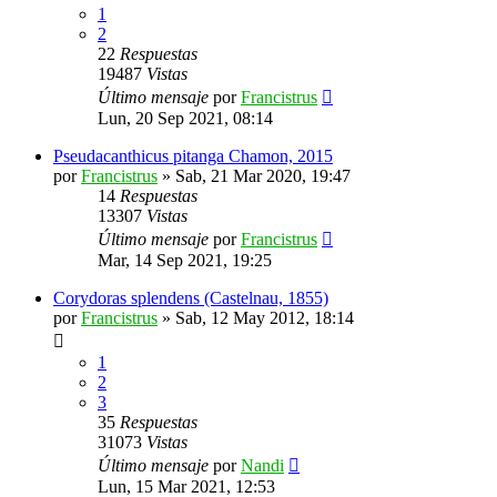
1
2
22
Respuestas
19487
Vistas
Último mensaje
por
Francistrus
Lun, 20 Sep 2021, 08:14
Pseudacanthicus pitanga Chamon, 2015
por
Francistrus
»
Sab, 21 Mar 2020, 19:47
14
Respuestas
13307
Vistas
Último mensaje
por
Francistrus
Mar, 14 Sep 2021, 19:25
Corydoras splendens (Castelnau, 1855)
por
Francistrus
»
Sab, 12 May 2012, 18:14
1
2
3
35
Respuestas
31073
Vistas
Último mensaje
por
Nandi
Lun, 15 Mar 2021, 12:53