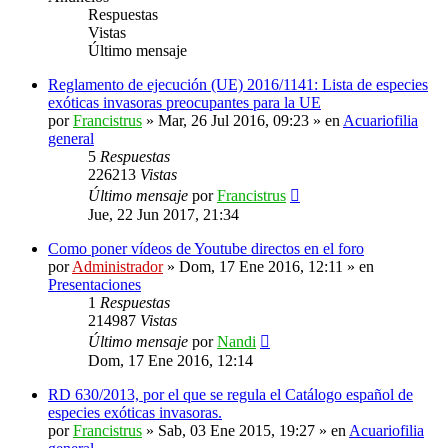
Respuestas
Vistas
Último mensaje
Reglamento de ejecución (UE) 2016/1141: Lista de especies
exóticas invasoras preocupantes para la UE
por
Francistrus
»
Mar, 26 Jul 2016, 09:23
» en
Acuariofilia
general
5
Respuestas
226213
Vistas
Último mensaje
por
Francistrus
Jue, 22 Jun 2017, 21:34
Como poner vídeos de Youtube directos en el foro
por
Administrador
»
Dom, 17 Ene 2016, 12:11
» en
Presentaciones
1
Respuestas
214987
Vistas
Último mensaje
por
Nandi
Dom, 17 Ene 2016, 12:14
RD 630/2013, por el que se regula el Catálogo español de
especies exóticas invasoras.
por
Francistrus
»
Sab, 03 Ene 2015, 19:27
» en
Acuariofilia