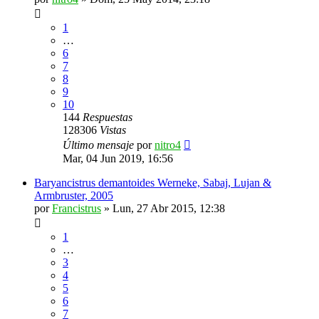
1
…
6
7
8
9
10
144
Respuestas
128306
Vistas
Último mensaje
por
nitro4
Mar, 04 Jun 2019, 16:56
Baryancistrus demantoides Werneke, Sabaj, Lujan &
Armbruster, 2005
por
Francistrus
»
Lun, 27 Abr 2015, 12:38
1
…
3
4
5
6
7