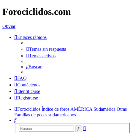
Forociclidos.com
Obviar
Enlaces rápidos
Temas sin respuesta
Temas activos
Buscar
FAQ
Contáctenos
Identificarse
Registrarse
Forocíclidos
Índice de foros
AMÉRICA
Sudamérica
Otras
Familias de peces sudamericanos
Buscar
Búsqueda
Buscar
avanzada