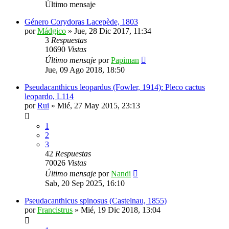
Último mensaje
Género Corydoras Lacepède, 1803
por
Mádgico
»
Jue, 28 Dic 2017, 11:34
3
Respuestas
10690
Vistas
Último mensaje
por
Papiman
Jue, 09 Ago 2018, 18:50
Pseudacanthicus leopardus (Fowler, 1914): Pleco cactus
leopardo, L114
por
Rui
»
Mié, 27 May 2015, 23:13
1
2
3
42
Respuestas
70026
Vistas
Último mensaje
por
Nandi
Sab, 20 Sep 2025, 16:10
Pseudacanthicus spinosus (Castelnau, 1855)
por
Francistrus
»
Mié, 19 Dic 2018, 13:04