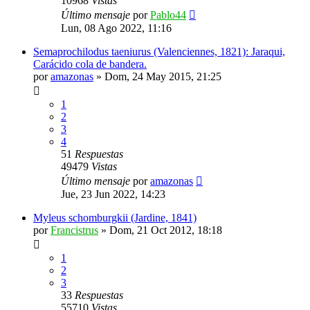
10968
Vistas
Último mensaje
por
Pablo44
Lun, 08 Ago 2022, 11:16
Semaprochilodus taeniurus (Valenciennes, 1821): Jaraqui,
Carácido cola de bandera.
por
amazonas
»
Dom, 24 May 2015, 21:25
1
2
3
4
51
Respuestas
49479
Vistas
Último mensaje
por
amazonas
Jue, 23 Jun 2022, 14:23
Myleus schomburgkii (Jardine, 1841)
por
Francistrus
»
Dom, 21 Oct 2012, 18:18
1
2
3
33
Respuestas
55710
Vistas