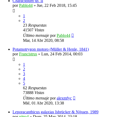
Characidium sp. II
por
Pablo44
»
Jue, 22 Feb 2018, 15:45
1
2
23
Respuestas
41507
Vistas
Último mensaje
por
Pablo44
Mar, 14 Abr 2020, 08:58
Potamotrygon motoro (Müller & Henle, 1841)
por
Francistrus
»
Lun, 24 Feb 2014, 00:03
1
2
3
4
5
62
Respuestas
73888
Vistas
Último mensaje
por
alexmfyc
Mié, 01 Abr 2020, 13:38
Leporacanthicus galaxias Isbrücker & Nijssen, 1989
por
nitro4
»
Dom, 25 May 2014, 23:18