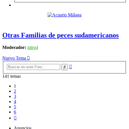
Otras Familias de peces sudamericanos
Moderador:
nitro4
Nuevo Tema
Búsqueda
Buscar
avanzada
141 temas
1
2
3
4
5
6
Siguiente
Anuncios