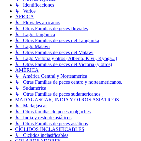
↳ Identificaciones
↳ Varios
ÁFRICA
↳ Fluviales africanos
↳ Otras Familias de peces fluviales
↳ Lago Tanganica
↳ Otras Familias de peces del Tanganika
↳ Lago Malawi
↳ Otras Familias de peces del Malawi
↳ Lago Victoria y otros (Alberto, Kivu, Kyoga...)
↳ Otras Familias de peces del Victoria (y otros)
AMÉRICA
↳ América Central y Norteamérica
↳ Otras Familias de peces centro y norteamericanos.
↳ Sudamérica
↳ Otras Familias de peces sudamericanos
MADAGASCAR, INDIA Y OTROS ASIÁTICOS
↳ Madagascar
↳ Otras familias de peces malgaches
↳ India y resto de asiáticos
↳ Otras Familias de peces asiáticos
CÍCLIDOS INCLASIFICABLES
↳ Ciclidos inclasificables
COLABORADORES