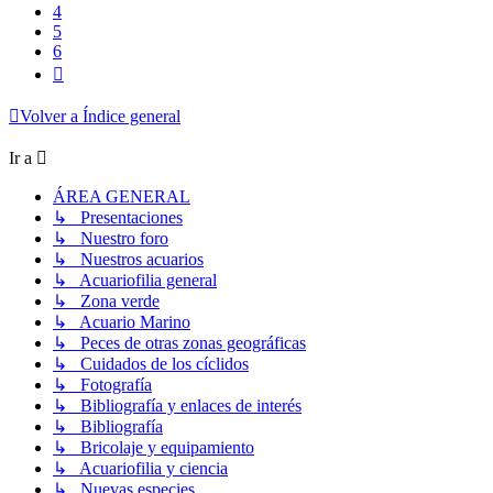
4
5
6
Siguiente
Volver a Índice general
Ir a
ÁREA GENERAL
↳ Presentaciones
↳ Nuestro foro
↳ Nuestros acuarios
↳ Acuariofilia general
↳ Zona verde
↳ Acuario Marino
↳ Peces de otras zonas geográficas
↳ Cuidados de los cíclidos
↳ Fotografía
↳ Bibliografía y enlaces de interés
↳ Bibliografía
↳ Bricolaje y equipamiento
↳ Acuariofilia y ciencia
↳ Nuevas especies